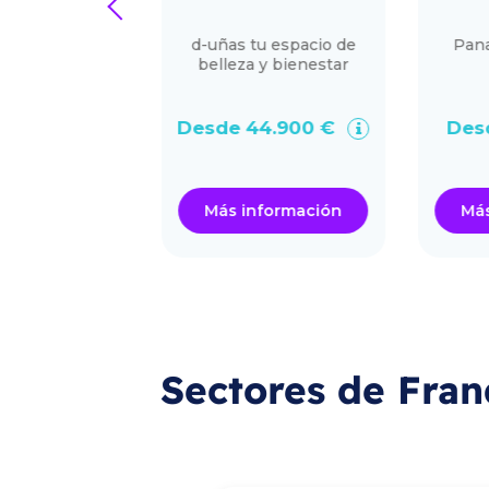
prev
INAS
oluciona el
d-uñas tu espacio de
Panade
 cocinas,
belleza y bienestar
s accesible
 una cocina.
0.000 €
Desde 44.900 €
Desde
ormación
Más información
Más i
Sectores de Fran