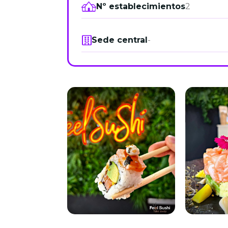
Nº establecimientos
2
Sede central
-