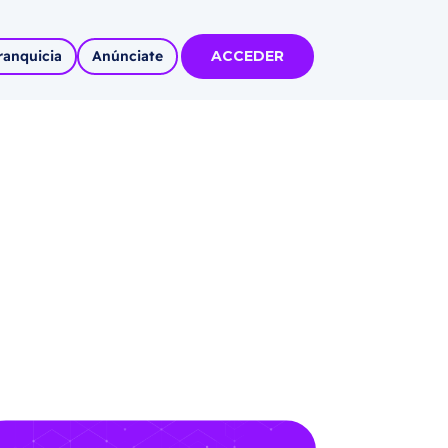
ranquicia
Anúnciate
ACCEDER
tas
olidadas
l
Autoempleo
rídico
 pueblos
invertir
articipa con
tu Marca
 MÁS