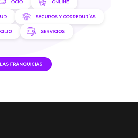
OCIO
ONLINE
LUD
SEGUROS Y CORREDURÍAS
CILIO
SERVICIOS
LAS FRANQUICIAS