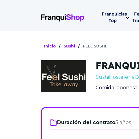
Franquicias
Fe
Top
fr
Por sector
Siguiente fer
Inicio
/
Sushi
/
FEEL SUSHI
Franqui
Supermerca
FRANQUI
Hostelería
Lleva tu ne
Sushi
Hostelería
C
Estética y b
Comida japonesa 
08-1
Vending
Madrid 2026
08 de octu
Gimnasios
IFEMA - Pala
Duración del contrato
5 años
Municipal (Ma
España)