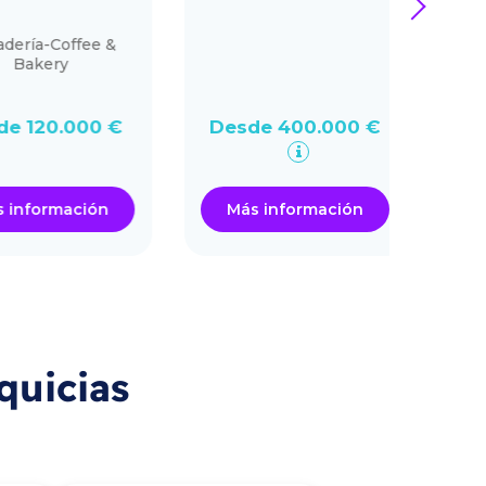
next
ría-Coffee &
PILA
Bakery
form
 120.000 €
Desde 400.000 €
Des
nformación
Más información
Má
quicias