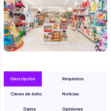
prev
next
Descripción
Requisitos
Claves de éxito
Noticias
Datos
Opiniones