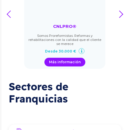
prev
next
CNLPRO®
Somos Proreformistas. Reformas y
rehabilitaciones con la calidad que el cliente
se merece
Desde 30.000 €
Más información
Sectores de
Franquicias