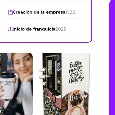
de junio
Creación de la empresa
1988
Madrid 2026 2 -
08
de octubre
Inicio de franquicia
2023
Castilla-La Mancha
2026 -
22 de octubre
Barcelona 2026 2 -
05 de noviembre
VER MÁS