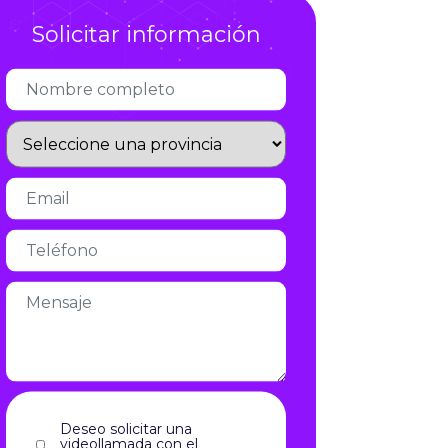
Solicitar información
Infórmate
Deseo solicitar una
videollamada con el