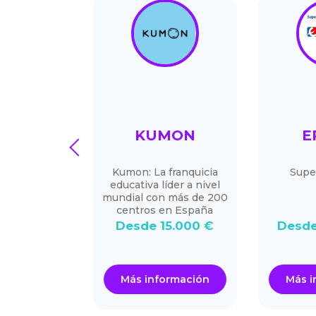
NDING
KUMON
E
prev
AS 24/7
mascotas 24
Kumon: La franquicia
Supe
personal ,
educativa líder a nivel
mascotas y
mundial con más de 200
ación .
centros en España
9.900 €
Desde 15.000 €
Desde
ormación
Más información
Más i