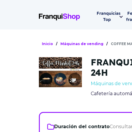
Franquicias
Fe
Top
fr
Por sector
Siguiente fer
Inicio
/
Máquinas de vending
/
COFFEE M
Franqui
Supermerca
FRANQUI
Hostelería
Lleva tu ne
24H
Estética y b
Máquinas de ven
08-1
Vending
Cafetería automá
Madrid 2026
08 de octu
Gimnasios
IFEMA - Pala
Municipal (Ma
España)
Duración del contrato
Consulta