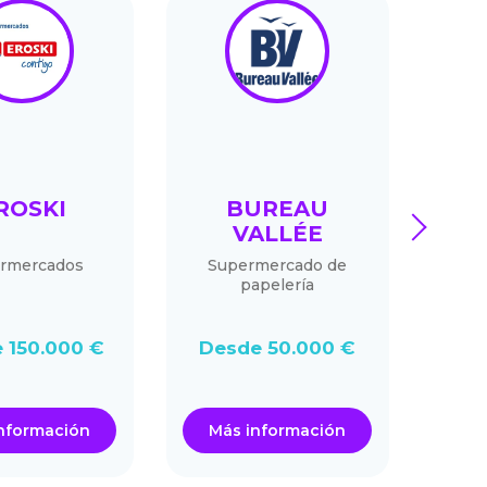
ROSKI
BUREAU
next
VALLÉE
rmercados
Supermercado de
La aut
papelería
 150.000 €
Desde 50.000 €
Desd
nformación
Más información
Má