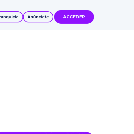
ranquicia
Anúnciate
ACCEDER
tas
olidadas
l
Autoempleo
rídico
 pueblos
invertir
articipa con
tu Marca
 MÁS