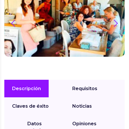
prev
next
Descripción
Requisitos
Claves de éxito
Noticias
Datos
Opiniones