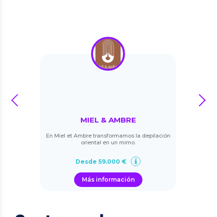
prev
next
MIEL & AMBRE
En Miel et Ambre transformamos la depilación
oriental en un mimo.
Desde 59.000 €
Más información