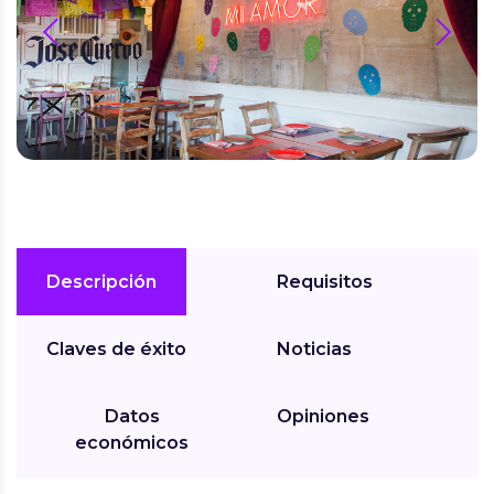
prev
next
Descripción
Requisitos
Claves de éxito
Noticias
Datos
Opiniones
económicos