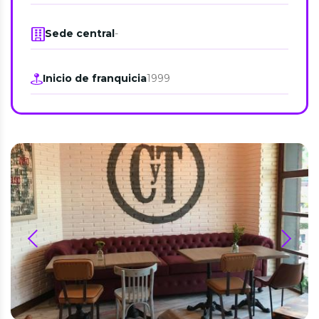
Sede central
-
Inicio de franquicia
1999
prev
next