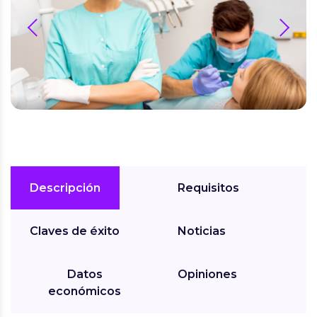
prev
next
Descripción
Requisitos
Claves de éxito
Noticias
Datos
Opiniones
económicos