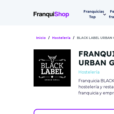
Franquicias
Fe
Top
fr
Por sector
Siguiente fer
Inicio
/
Hostelería
/
BLACK LABEL URBAN 
Franqui
Supermerca
FRANQUI
Hostelería
Lleva tu ne
URBAN G
Estética y b
Hostelería
08-1
Vending
Franquicia BLACK
Madrid 2026
hostelería y rest
08 de octu
Gimnasios
franquicia y empr
IFEMA - Pala
Municipal (Ma
España)