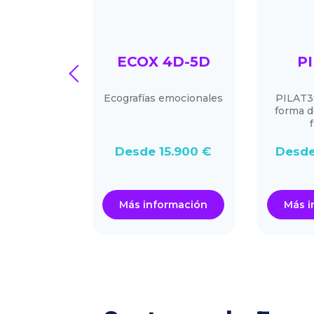
EFOUR
ECOX 4D-5D
P
prev
RESS
ercado
Ecografías emocionales
PILAT3
forma d
80.000 €
Desde 15.900 €
Desde
ormación
Más información
Más i