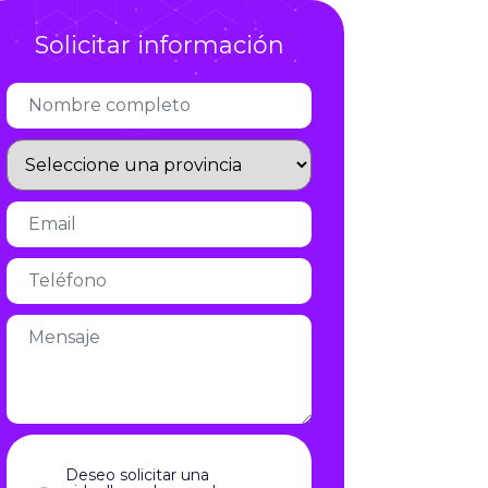
Infórmate
Solicitar información
Deseo solicitar una