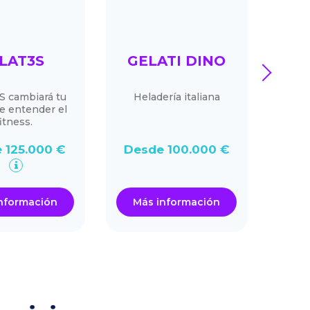
ILAT3S
GELATI DINO
A
next
SU
S cambiará tu
Heladería italiana
e entender el
Ven
fitness.
 125.000 €
Desde 100.000 €
De
nformación
Más información
Má