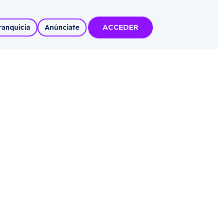
ranquicia
Anúnciate
ACCEDER
tas
olidadas
l
Autoempleo
rídico
 pueblos
invertir
articipa con
tu Marca
 MÁS