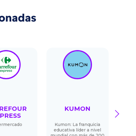
ionadas
REFOUR
KUMON
A
next
PRESS
SU
ermercado
Kumon: La franquicia
educativa líder a nivel
Ven
mundial con más de 200