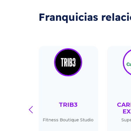
Franquicias relac
UREN
TRIB3
CAR
prev
EX
cimiento
Fitness Boutique Studio
Sup
por láser