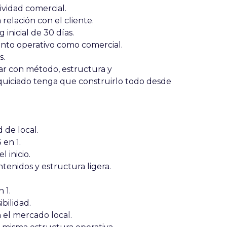
ividad comercial.
relación con el cliente.
 inicial de 30 días
.
anto operativo como comercial.
s.
ar con
método, estructura y
nquiciado tenga que construirlo todo desde
d de local
.
 en 1.
 inicio.
ntenidos y estructura ligera
.
 1.
bilidad.
 el mercado local.