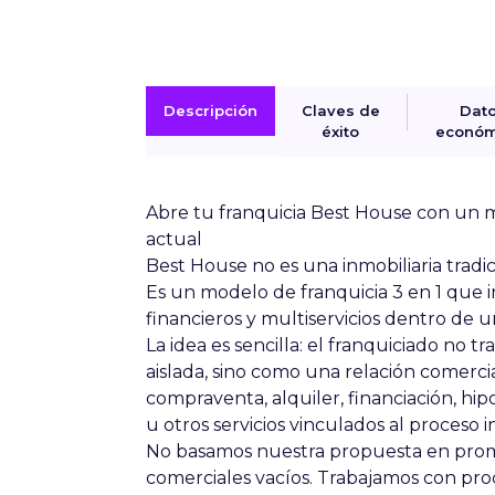
Descripción
Claves de
Dat
éxito
económ
Abre tu franquicia Best House con un m
actual
Best House
no es una inmobiliaria tradi
Es un
modelo de franquicia 3 en 1
que in
financieros y multiservicios dentro de 
La idea es sencilla: el franquiciado no
aislada, sino como una relación comerci
compraventa, alquiler, financiación, hip
u otros servicios vinculados al proceso i
No basamos nuestra propuesta en prome
comerciales vacíos. Trabajamos con
pro