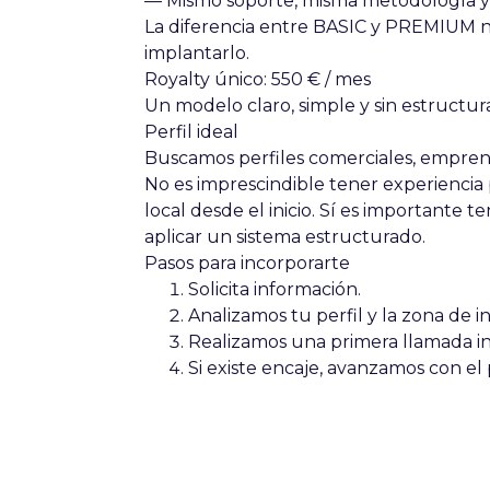
— Mismo soporte, misma metodología y 
La diferencia entre BASIC y PREMIUM
n
implantarlo
.
Royalty único: 550 € / mes
Un modelo claro, simple y sin estructur
Perfil ideal
Buscamos perfiles
comerciales, empren
No es imprescindible tener experiencia p
local desde el inicio. Sí es importante t
aplicar un sistema estructurado
.
Pasos para incorporarte
Solicita información.
Analizamos tu perfil y la zona de in
Realizamos una primera llamada in
Si existe encaje, avanzamos con el