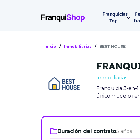
Franquicias
Fe
Top
fr
Por sector
Siguiente fer
Inicio
/
Inmobiliarias
/
BEST HOUSE
Franqui
Supermerca
FRANQUI
Hostelería
Lleva tu ne
Inmobiliarias
Estética y b
Franquicia 3-en-1:
08-1
Vending
único modelo ren
Madrid 2026
08 de octu
Gimnasios
IFEMA - Pala
Municipal (Ma
Duración del contrato
5 años
España)