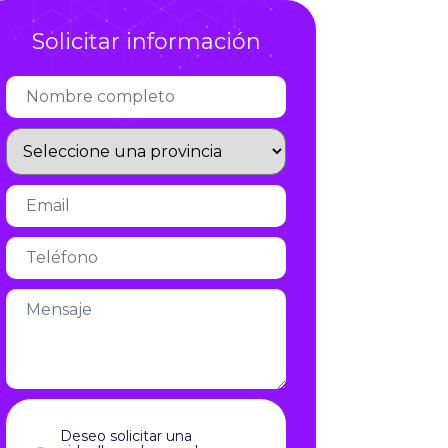
Infórmate
Solicitar información
Deseo solicitar una