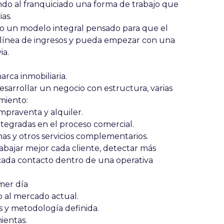
ando al franquiciado una forma de trabajo que
as.
o un modelo integral pensado para que el
ínea de ingresos
y pueda empezar con una
ia.
ca inmobiliaria.
esarrollar un negocio con
estructura, varias
imiento
:
mpraventa y alquiler.
ntegradas en el proceso comercial.
as y otros servicios complementarios.
rabajar mejor cada cliente, detectar más
cada contacto
dentro de una operativa
mer día
 al mercado actual.
s y metodología definida
.
ientas.