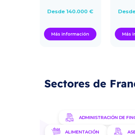
.000 €
Desde 140.000 €
Desde
ormación
Más información
Más i
Sectores de Fran
ADMINISTRACIÓN DE FIN
ALIMENTACIÓN
AS