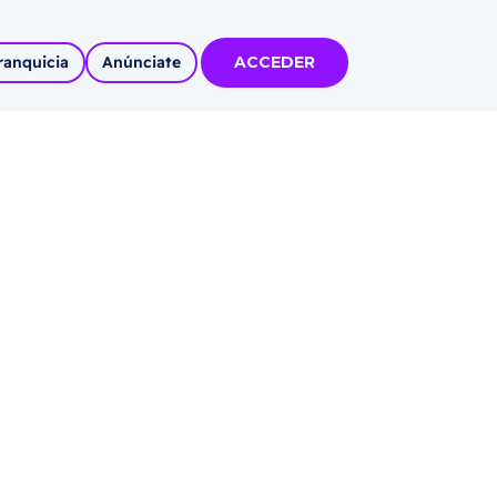
ranquicia
Anúnciate
ACCEDER
tas
olidadas
l
Autoempleo
rídico
 pueblos
invertir
articipa con
tu Marca
 MÁS