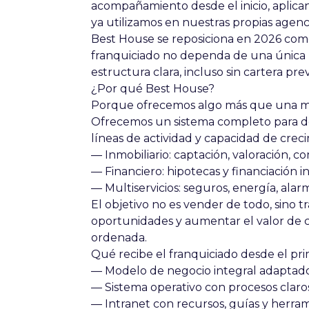
acompañamiento desde el inicio
, aplic
ya utilizamos en nuestras propias agenci
Best House se reposiciona en 2026 com
franquiciado
no dependa de una única l
estructura clara, incluso sin cartera prev
¿Por qué Best House?
Porque ofrecemos algo más que una mar
Ofrecemos un sistema completo para d
líneas de actividad y capacidad de crec
—
Inmobiliario:
captación, valoración, co
—
Financiero:
hipotecas y financiación i
—
Multiservicios:
seguros, energía, alarm
El objetivo no es vender de todo, sino
t
oportunidades y aumentar el valor de 
ordenada.
Qué recibe el franquiciado desde el pri
— Modelo de negocio integral adaptado
— Sistema operativo con
procesos claro
— Intranet con recursos, guías y herram