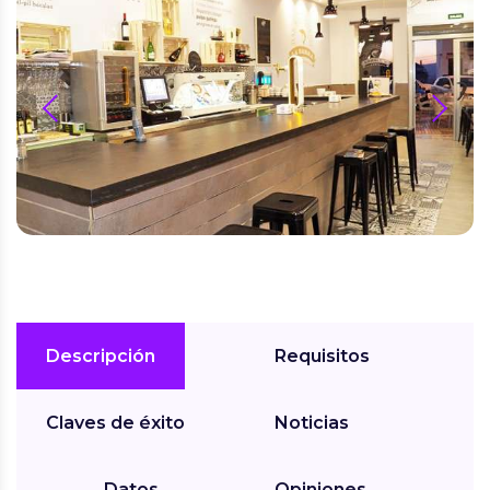
prev
next
Descripción
Requisitos
Claves de éxito
Noticias
Datos
Opiniones