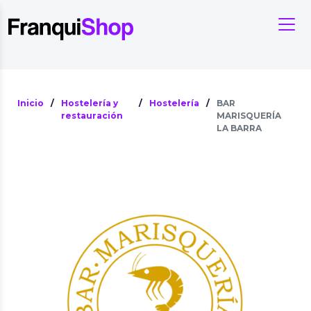
Inicio
/
Hostelería y
/
Hostelería
/
BAR
restauración
MARISQUERÍA
LA BARRA