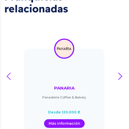
relacionadas
prev
next
PANARIA
Panadería-Coffee & Bakery
Desde 120.000 €
Más información