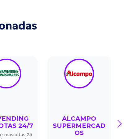
ionadas
VENDING
ALCAMPO
next
OTAS 24/7
SUPERMERCAD
C
OS
de mascotas 24
La