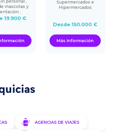
in personal ,
choco
Supermercados e
de mascotas y
Hipermercados
entación .
e 19.900 €
De
Desde 150.000 €
nformación
Más información
Má
quicias
CAS
AGENCIAS DE VIAJES