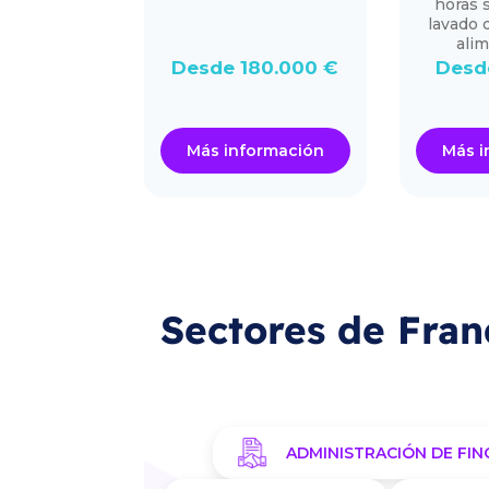
horas s
ercado
lavado 
alim
Desde 180.000 €
Desd
30.000 €
ormación
Más información
Más i
Sectores de Fran
ADMINISTRACIÓN DE FIN