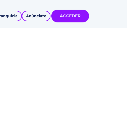
ranquicia
Anúnciate
ACCEDER
tas
olidadas
l
Autoempleo
rídico
 pueblos
invertir
articipa con
tu Marca
 MÁS