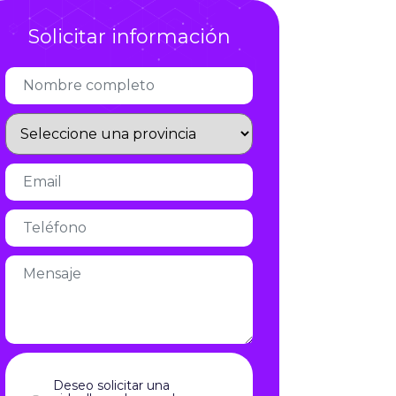
Infórmate
Solicitar información
Deseo solicitar una