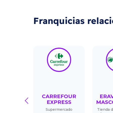
Franquicias relac
M
CARREFOUR
ERA
prev
MERCAD
EXPRESS
MASC
S
Supermercado
Tienda 