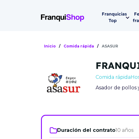
Franquicias
Fe
Top
fr
Por sector
Siguiente fer
Inicio
/
Comida rápida
/
ASASUR
Franqui
Supermerca
FRANQU
Hostelería
Lleva tu ne
Comida rápida
Hos
Estética y b
Asador de pollos
08-1
Vending
Madrid 2026
08 de octu
Gimnasios
IFEMA - Pala
Municipal (Ma
Duración del contrato
10 años
España)