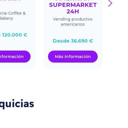
next
SUPERMARKET
24H
ría-Coffee &
He
Bakery
Vending productos
americanos
 120.000 €
Des
Desde 36.690 €
nformación
Más información
Má
quicias