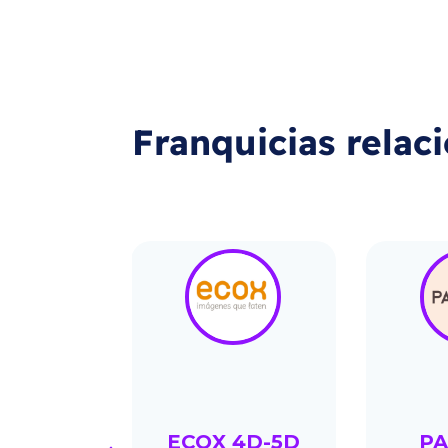
Franquicias relac
 QUEEN
ECOX 4D-5D
PA