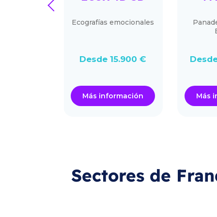
prev
NSED
RES
Ecografías emocionales
Panade
n Licensed
avanderías
 innovadoras
ientes.
Desde 15.900 €
Desde
20.000 €
ormación
Más información
Más i
Sectores de Fran