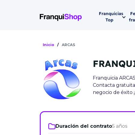
Franquicias
Fe
Top
fr
Por sector
Siguiente fer
Inicio
/
ARCAS
Franqui
Supermerca
FRANQU
Hostelería
Lleva tu ne
Estética y b
Franquicia ARCAS 
Contacta gratuit
08-1
Vending
negocio de éxito ¡
Madrid 2026
08 de octu
Gimnasios
IFEMA - Pala
Municipal (Ma
Duración del contrato
5 años
España)