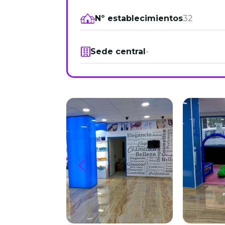
Nº establecimientos
32
Sede central
-
prev