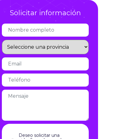
Infórmate
Solicitar información
Deseo solicitar una