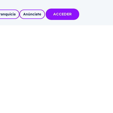
ranquicia
Anúnciate
ACCEDER
tas
olidadas
l
Autoempleo
rídico
 pueblos
invertir
articipa con
tu Marca
 MÁS