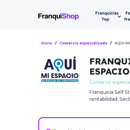
Franquicias
Fe
Top
fr
Por sector
Siguiente fer
Inicio
/
Comercio especializado
/
AQUI MI
Franqui
Supermerca
FRANQUI
Hostelería
Lleva tu ne
ESPACIO
Estética y b
Comercio especia
08-1
Vending
Franquicia Self St
Madrid 2026
rentabilidad. Sec
08 de octu
Gimnasios
IFEMA - Pala
Municipal (Ma
España)