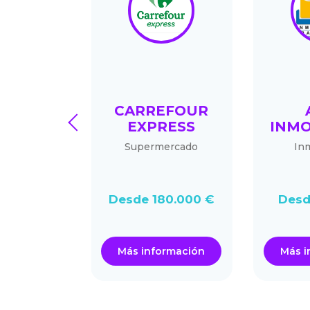
ÑAS
CARREFOUR
prev
EXPRESS
INMO
espacio de
Supermercado
Inm
 bienestar
.900 €
Desde 180.000 €
Desd
ormación
Más información
Más i