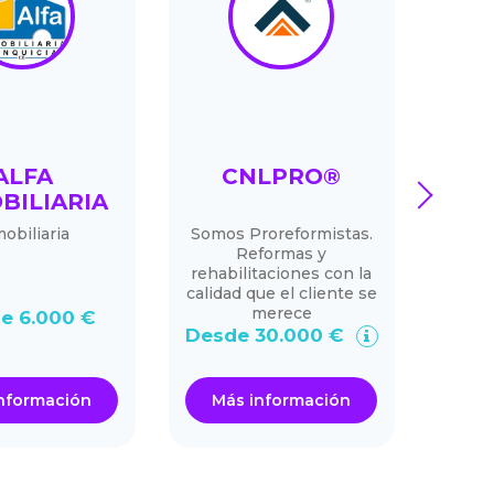
ALFA
CNLPRO®
C
next
BILIARIA
DE
obiliaria
Somos Proreformistas.
Cent
Reformas y
sanit
rehabilitaciones con la
niño
calidad que el cliente se
merece
e 6.000 €
Desd
Desde 30.000 €
nformación
Más información
Má