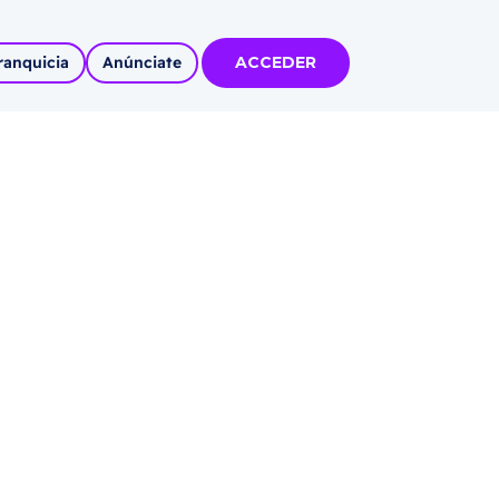
ranquicia
Anúnciate
ACCEDER
tas
olidadas
l
Autoempleo
rídico
 pueblos
invertir
articipa con
tu Marca
 MÁS