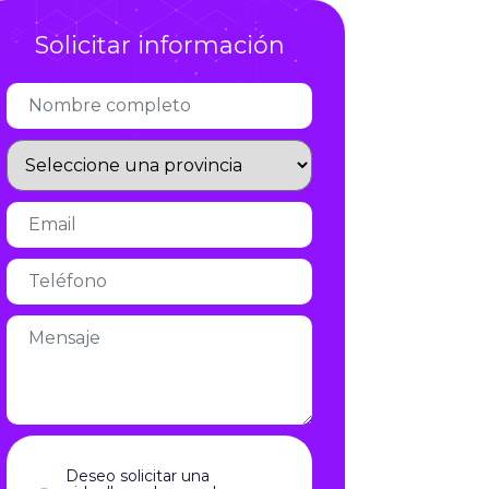
Infórmate
Solicitar información
Deseo solicitar una