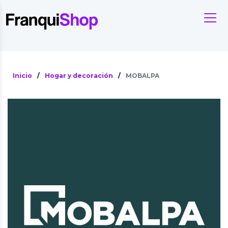
Inicio
/
Hogar y decoración
/
MOBALPA