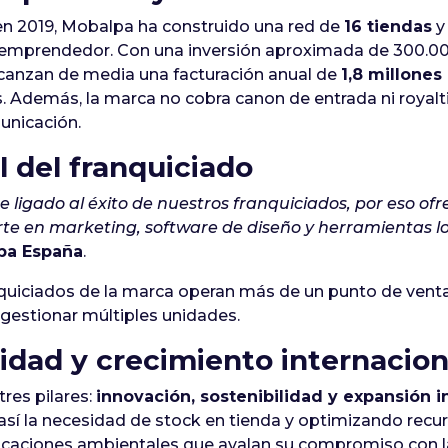
en 2019, Mobalpa ha construido una red de
16 tiendas
y
 emprendedor. Con una inversión aproximada de 300.00
lcanzan de media una facturación anual de
1,8 millones
s. Además, la marca no cobra canon de entrada ni royalti
unicación.
l del franquiciado
e ligado al éxito de nuestros franquiciados, por eso
te en marketing, software de diseño y herramientas lo
pa España
.
nquiciados de la marca operan más de un punto de ven
a gestionar múltiples unidades.
lidad y crecimiento internacion
res pilares:
innovación, sostenibilidad y expansión i
así la necesidad de stock en tienda y optimizando recu
ficaciones ambientales que avalan su compromiso con la