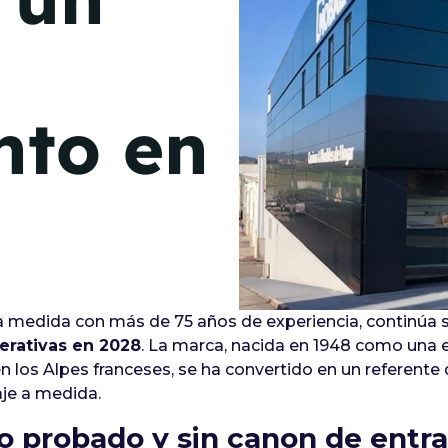
de junio
Madrid 2026 2 -
08
de octubre
nto en
Castilla-La Mancha
2026 -
22 de octubre
Barcelona 2026 2 -
05 de noviembre
VER MÁS
 a medida con más de 75 años de experiencia, continúa 
erativas en 2028
. La marca, nacida en 1948 como una ev
los Alpes franceses, se ha convertido en un referente d
je a medida.
 probado y sin canon de entr