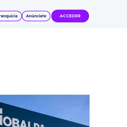
ranquicia
Anúnciate
ACCEDER
tas
olidadas
l
Autoempleo
rídico
 pueblos
invertir
articipa con
tu Marca
 MÁS