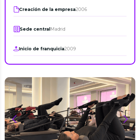
Creación de la empresa
2006
Sede central
Madrid
Inicio de franquicia
2009
prev
next