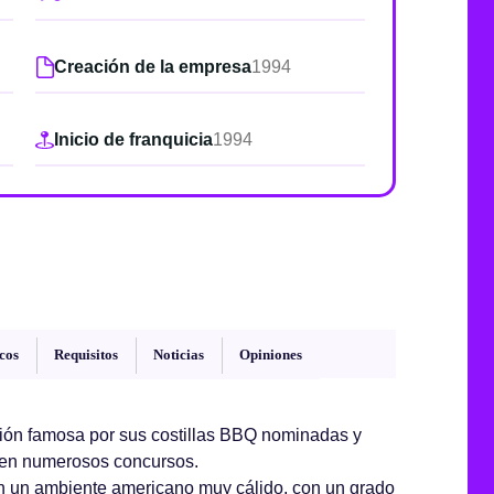
de junio
Creación de la empresa
1994
Madrid 2026 2 -
08
de octubre
Inicio de franquicia
1994
Castilla-La Mancha
2026 -
22 de octubre
Barcelona 2026 2 -
05 de noviembre
VER MÁS
cos
Requisitos
Noticias
Opiniones
ción famosa por sus costillas BBQ nominadas y
en numerosos concursos.
en un
ambiente americano
muy cálido, con un grado