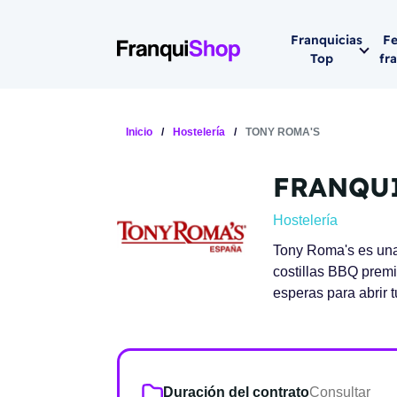
Franquicias
Fe
Top
fr
Por sector
Siguiente feria
Inicio
/
Hostelería
/
TONY ROMA'S
Franqui
Supermerca
FRANQUI
Hostelería
Lleva tu ne
Hostelería
Estética y b
Tony Roma's es una
08-1
Vending
costillas BBQ prem
Madrid 2026
esperas para abrir 
08 de octu
Gimnasios
IFEMA - Pala
Municipal (Ma
España)
Duración del contrato
Consultar