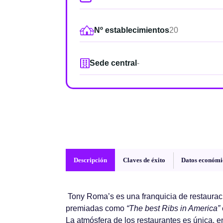
Nº establecimientos
20
Sede central
-
Descripción
Claves de éxito
Datos económi
Tony Roma’s es una franquicia de restaura
premiadas como
“The best Ribs in America”
La atmósfera de los restaurantes es única, 