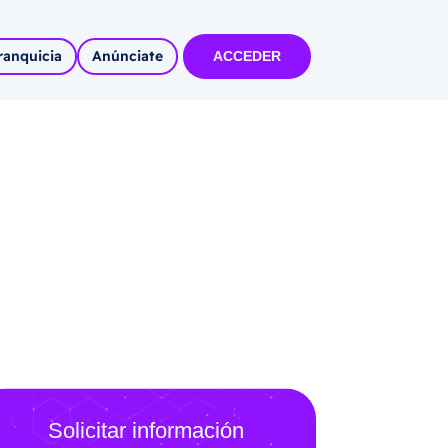
ranquicia
Anúnciate
ACCEDER
tas
olidadas
l
Autoempleo
rídico
 pueblos
invertir
articipa con
tu Marca
 MÁS
Solicitar información