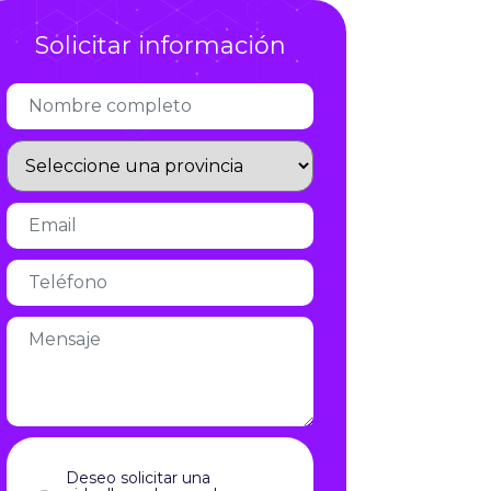
Infórmate
Solicitar información
Deseo solicitar una