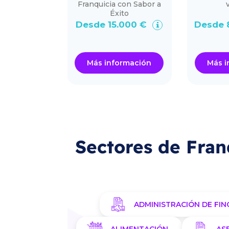
mascotas y
Franquicia con Sabor a
ación .
Éxito
9.900 €
Desde 15.000 €
Desde 
ormación
Más información
Más i
Sectores de Fran
ADMINISTRACIÓN DE FIN