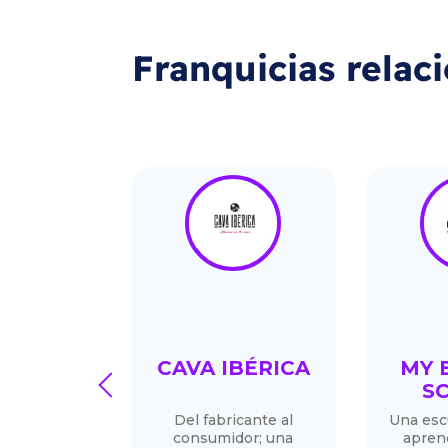
Franquicias relac
NDING
CAVA IBÉRICA
MY 
prev
AS 24/7
S
mascotas 24
Del fabricante al
Una esc
personal ,
consumidor; una
apren