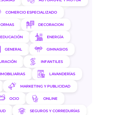
ESORÍAS
AUTOMÓVIL Y MOTOR
COMERCIO ESPECIALIZADO
FORMAS
DECORACION
EDUCACIÓN
ENERGÍA
GENERAL
GIMNASIOS
AURACIÓN
INFANTILES
NMOBILIARIAS
LAVANDERÍAS
MARKETING Y PUBLICIDAD
OCIO
ONLINE
LUD
SEGUROS Y CORREDURÍAS