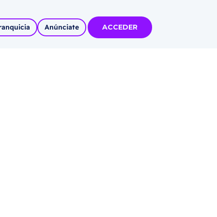
ranquicia
Anúnciate
ACCEDER
tas
olidadas
l
Autoempleo
rídico
 pueblos
invertir
articipa con
tu Marca
 MÁS