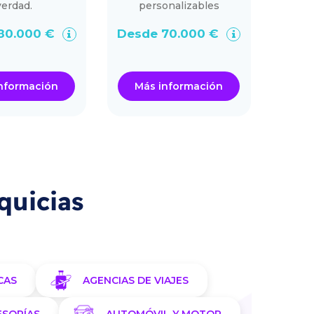
verdad.
personalizables
80.000 €
Desde 70.000 €
De
nformación
Más información
Má
quicias
CAS
AGENCIAS DE VIAJES