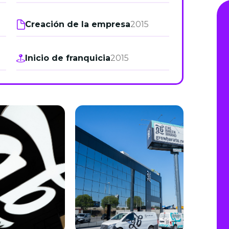
de junio
Creación de la empresa
2015
Madrid 2026 2 -
08
de octubre
Inicio de franquicia
2015
Castilla-La Mancha
2026 -
22 de octubre
Barcelona 2026 2 -
05 de noviembre
VER MÁS