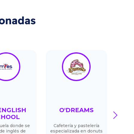
ionadas
ENGLISH
O'DREAMS
next
CHOOL
uela donde se
Cafetería y pastelería
Coci
de inglés de
especializada en donuts