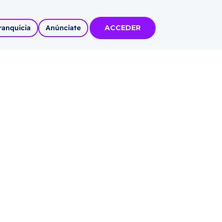
ranquicia
Anúnciate
ACCEDER
tas
olidadas
l
Autoempleo
rídico
 pueblos
invertir
articipa con
tu Marca
 MÁS