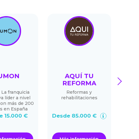
UMON
AQUÍ TU
C
next
REFORMA
La franquicia
Reformas y
I
a líder a nivel
rehabilitaciones
con más de 200
os en España
e 15.000 €
Desde 85.000 €
De