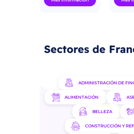
ormación
Más información
Más i
Sectores de Fran
ADMINISTRACIÓN DE FIN
ALIMENTACIÓN
AS
BELLEZA
CONSTRUCCIÓN Y RE