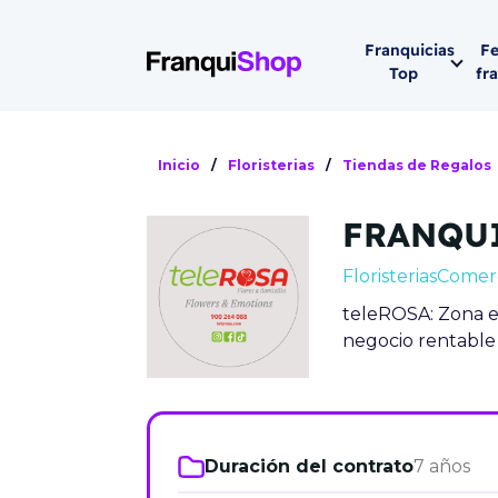
Franquicias
Fe
Top
fr
Por sector
Siguiente fer
Inicio
/
Floristerias
/
Tiendas de Regalos
Franqui
Supermerca
FRANQUI
Hostelería
Lleva tu ne
Floristerias
Comerc
Estética y b
teleROSA: Zona ex
08-1
Vending
negocio rentable
Madrid 2026
08 de octu
Gimnasios
IFEMA - Pala
Municipal (Ma
Duración del contrato
7 años
España)