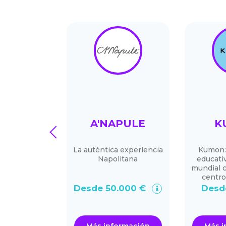
PRO®
A'NAPULE
K
prev
eformistas.
La auténtica experiencia
Kumon: 
mas y
Napolitana
educativ
iones con la
mundial 
el cliente se
centr
ece
Desde 50.000 €
Desd
.000 €