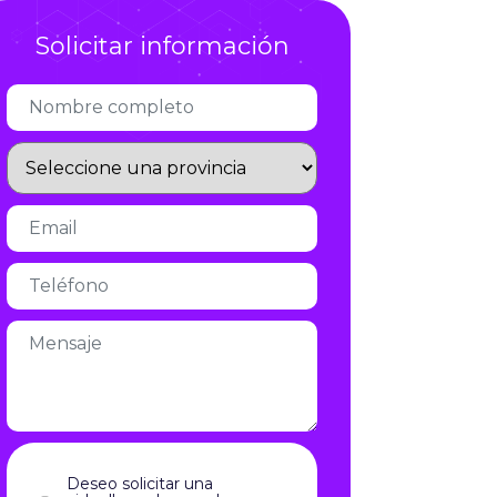
Infórmate
Solicitar información
Deseo solicitar una