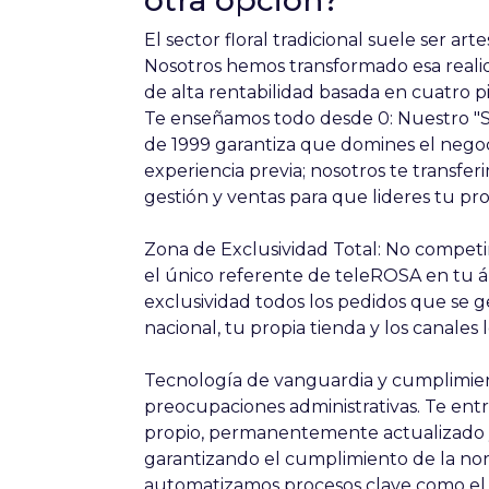
otra opción?
El sector floral tradicional suele ser art
Nosotros hemos transformado esa realid
de alta rentabilidad basada en cuatro pi
Te enseñamos todo desde 0: Nuestro "S
de 1999 garantiza que domines el negoc
experiencia previa; nosotros te transfer
gestión y ventas para que lideres tu pr
Zona de Exclusividad Total: No competirá
el único referente de teleROSA en tu á
exclusividad todos los pedidos que se 
nacional, tu propia tienda y los canales l
Tecnología de vanguardia y cumplimiento
preocupaciones administrativas. Te en
propio, permanentemente actualizado y
garantizando el cumplimiento de la nor
automatizamos procesos clave como el co