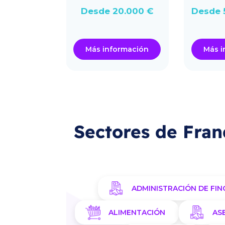
80.000 €
Desde 20.000 €
Desde 
ormación
Más información
Más i
Sectores de Fran
ADMINISTRACIÓN DE FIN
ALIMENTACIÓN
AS