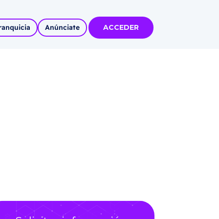
ranquicia
Anúnciate
ACCEDER
tas
olidadas
l
Solicitar información
Autoempleo
rídico
 pueblos
invertir
articipa con
tu Marca
 MÁS