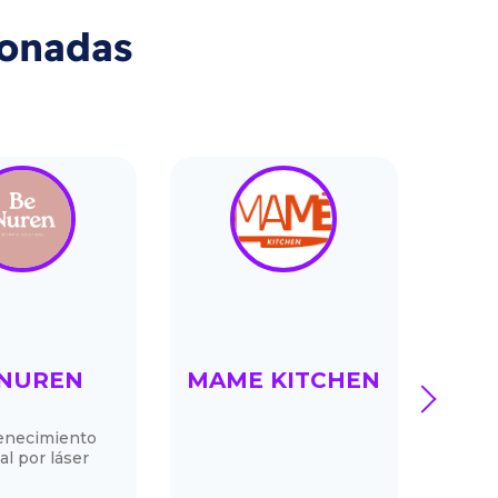
ionadas
NUREN
MAME KITCHEN
next
enecimiento
La aut
al por láser