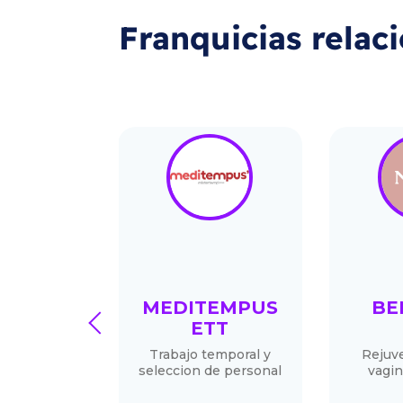
Franquicias relac
EFOUR
MEDITEMPUS
BE
prev
RESS
ETT
ercado
Trabajo temporal y
Rejuv
seleccion de personal
vagin