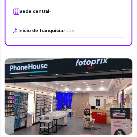
Sede central
-
Inicio de franquicia
2003
prev
next