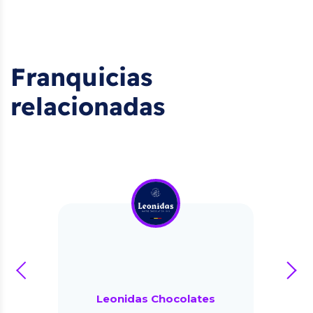
Franquicias
relacionadas
prev
next
Leonidas Chocolates