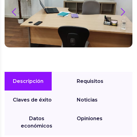
prev
next
Descripción
Requisitos
Claves de éxito
Noticias
Datos
Opiniones
económicos