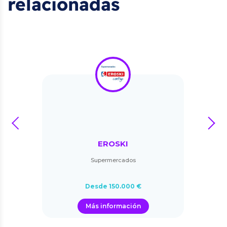
relacionadas
prev
next
EROSKI
Supermercados
Desde 150.000 €
Más información