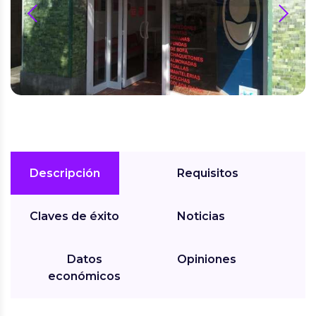
prev
next
Descripción
Requisitos
Claves de éxito
Noticias
Datos
Opiniones
económicos