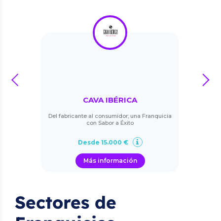
prev
next
CAVA IBÉRICA
Del fabricante al consumidor; una Franquicia
con Sabor a Éxito
Desde 15.000 €
Más información
Sectores de