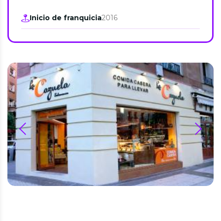
Inicio de franquicia
2016
prev
next