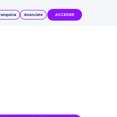
ranquicia
Anúnciate
ACCEDER
tas
olidadas
l
Autoempleo
rídico
 pueblos
invertir
articipa con
tu Marca
 MÁS