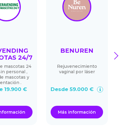
VENDING
BENUREN
CA
next
OTAS 24/7
de mascotas 24
Rejuvenecimiento
De
in personal ,
vaginal por láser
co
de mascotas y
Franq
entación .
e 19.900 €
Desde 59.000 €
Desd
nformación
Más información
Má