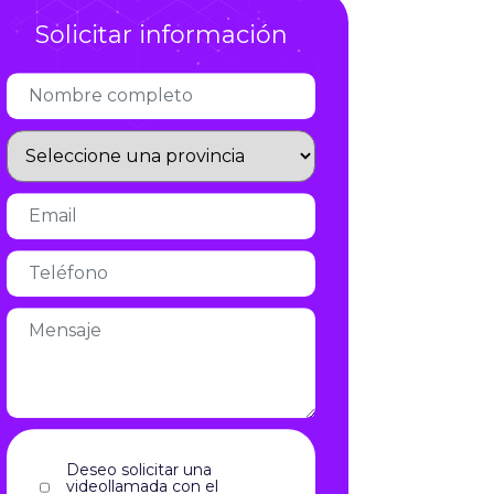
Solicitar información
Infórmate
Deseo solicitar una
videollamada con el