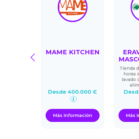
I DINO
MAME KITCHEN
ERA
prev
MASC
 italiana
Tienda 
horas s
lavado 
alim
00.000 €
Desde 400.000 €
Desd
ormación
Más información
Más i