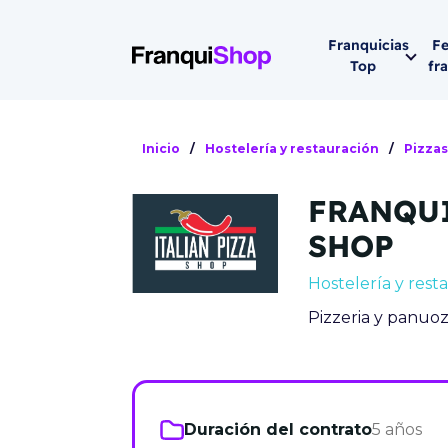
Franquicias
Fe
Top
fr
Por sector
Siguiente fer
Inicio
/
Hostelería y restauración
/
Pizzas
Franqui
Supermerca
FRANQUI
Hostelería
Lleva tu ne
SHOP
Estética y b
Hostelería y rest
08-1
Vending
Pizzeria y panuozz
Madrid 2026
08 de octu
Gimnasios
IFEMA - Pala
Municipal (Ma
España)
Duración del contrato
5 años