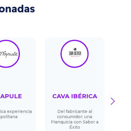
ionadas
NAPULE
CAVA IBÉRICA
next
SU
ica experiencia
Del fabricante al
politana
consumidor; una
S
Franquicia con Sabor a
Éxito