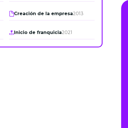
de junio
Creación de la empresa
2013
Madrid 2026 2 -
08
de octubre
Inicio de franquicia
2021
Castilla-La Mancha
2026 -
22 de octubre
Barcelona 2026 2 -
05 de noviembre
VER MÁS