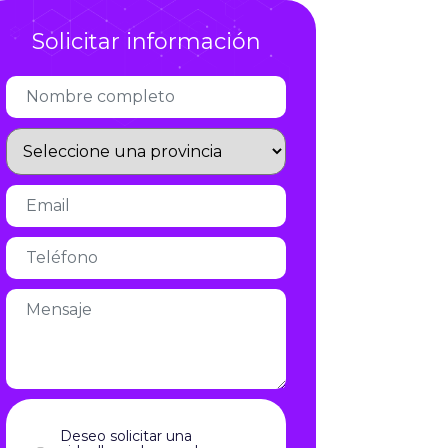
Infórmate
Solicitar información
Deseo solicitar una