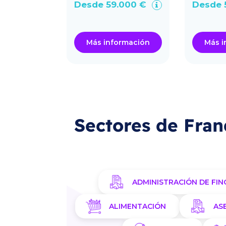
s.
Desde 59.000 €
Desde 
.400 €
ormación
Más información
Más i
Sectores de Fran
ADMINISTRACIÓN DE FIN
ALIMENTACIÓN
AS