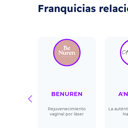
Franquicias relac
PERS
BENUREN
A'
prev
tomatizada
Rejuvenecimiento
La autént
rca Flappers
vaginal por láser
Na
cedidos que
de el primer