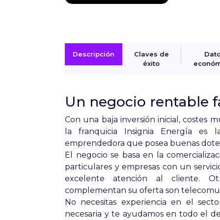
Descripción
Claves de
Dat
éxito
económ
Un negocio rentable fá
Con una baja inversión inicial,
costes m
la franquicia Insignia Energía es 
emprendedora que posea buenas dotes c
El negocio se basa en la comercializac
particulares y empresas con un servic
excelente atención al cliente. O
complementan su oferta son telecomuni
No necesitas experiencia en el secto
necesaria y te ayudamos en todo el des