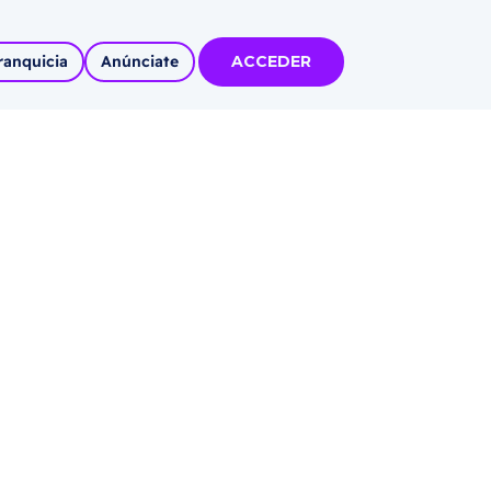
ranquicia
Anúnciate
ACCEDER
tas
olidadas
l
Autoempleo
rídico
 pueblos
invertir
articipa con
tu Marca
 MÁS