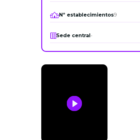
Nº establecimientos
9
Sede central
-