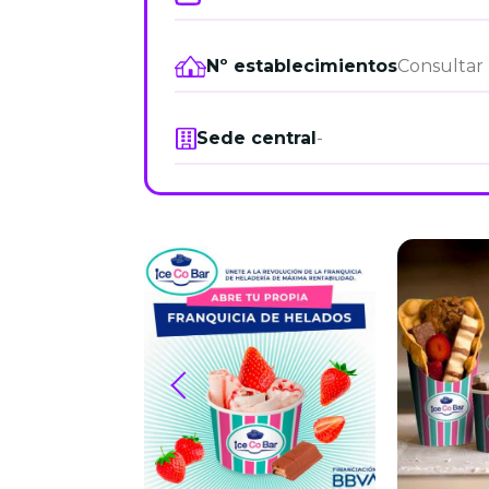
Nº establecimientos
Consultar
Sede central
-
prev