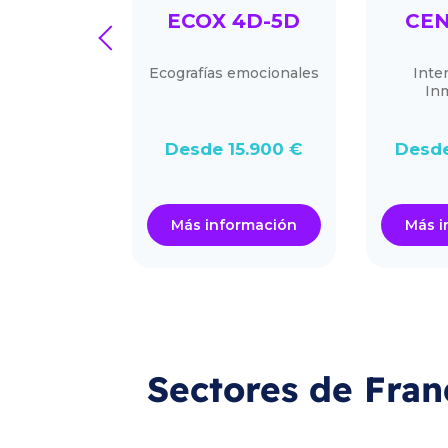
UINA DE
ECOX 4D-5D
CEN
prev
RCASAS
ending de
Ecografías emocionales
Inte
zación de
Inm
léfono móvil
stante
.000 €
Desde 15.900 €
Desde
ormación
Más información
Más i
Sectores de Fran