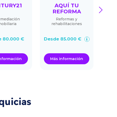
TURY21
AQUÍ TU
next
REFORMA
C
rmediación
Reformas y
La
obiliaria
rehabilitaciones
choco
 80.000 €
Desde 85.000 €
De
nformación
Más información
Má
quicias