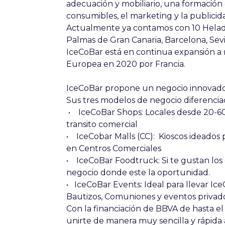
adecuación y mobiliario, una formación
consumibles, el marketing y la publici
Actualmente ya contamos con 10 Heladerí
Palmas de Gran Canaria, Barcelona, Sevi
IceCoBar está en continua expansión a
Europea en 2020 por Francia.
IceCoBar propone un negocio innovador
Sus tres modelos de negocio diferencia
• IceCoBar Shops: Locales desde 20-60
transito comercial
• IceCobar Malls (CC): Kioscos ideados 
en Centros Comerciales
• IceCoBar Foodtruck: Si te gustan los
negocio donde este la oportunidad.
• IceCoBar Events: Ideal para llevar Ic
Bautizos, Comuniones y eventos privado
Con la financiación de BBVA de hasta el
unirte de manera muy sencilla y rápida