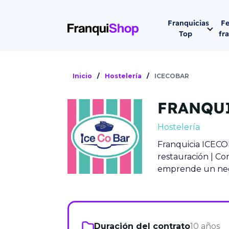
Franquicias
Fe
Top
fr
Por sector
Siguiente fer
Inicio
/
Hostelería
/
ICECOBAR
Franqui
Supermerca
FRANQU
Hostelería
Lleva tu ne
Hostelería
Estética y b
Franquicia ICECOB
08-1
Vending
restauración | Co
Madrid 2026
emprende un nego
08 de octu
Gimnasios
IFEMA - Pala
Municipal (Ma
España)
Duración del contrato
10 años