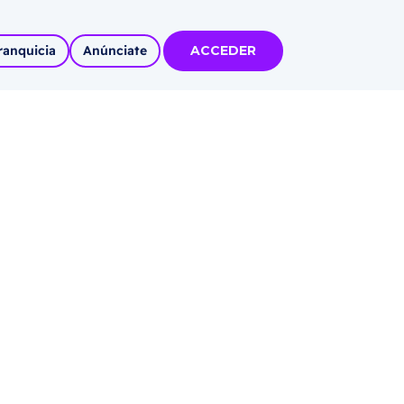
ranquicia
Anúnciate
ACCEDER
tas
olidadas
l
Autoempleo
rídico
 pueblos
invertir
articipa con
tu Marca
 MÁS