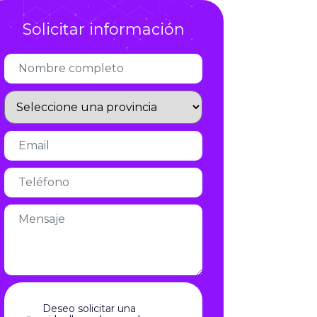
Infórmate
Solicitar información
Deseo solicitar una