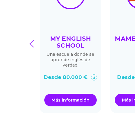
PRO®
MY ENGLISH
MAME
prev
SCHOOL
eformistas.
Una escuela donde se
mas y
aprende inglés de
iones con la
verdad.
el cliente se
ece
Desde 80.000 €
Desde
.000 €
ormación
Más información
Más i