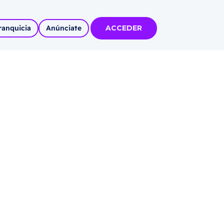
ranquicia
Anúnciate
ACCEDER
tas
olidadas
l
Autoempleo
rídico
 pueblos
invertir
articipa con
tu Marca
 MÁS