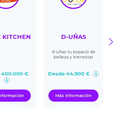
 KITCHEN
D-UÑAS
next
d-uñas tu espacio de
La aut
belleza y bienestar
 400.000 €
Desde 44.900 €
Desd
nformación
Más información
Má