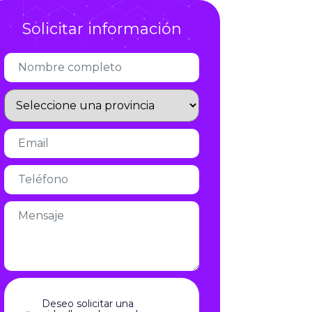
Infórmate
Solicitar información
Deseo solicitar una