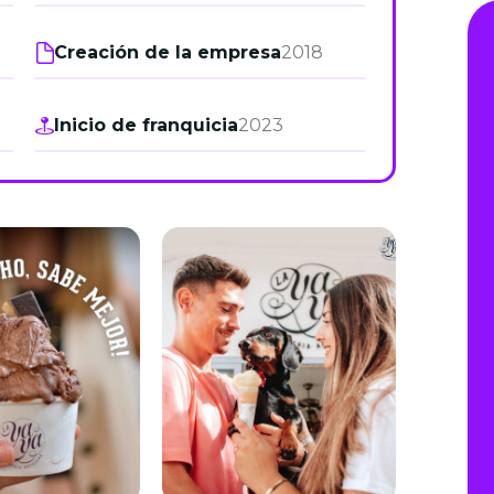
de junio
Creación de la empresa
2018
Madrid 2026 2 -
08
de octubre
Inicio de franquicia
2023
Castilla-La Mancha
2026 -
22 de octubre
Barcelona 2026 2 -
05 de noviembre
VER MÁS