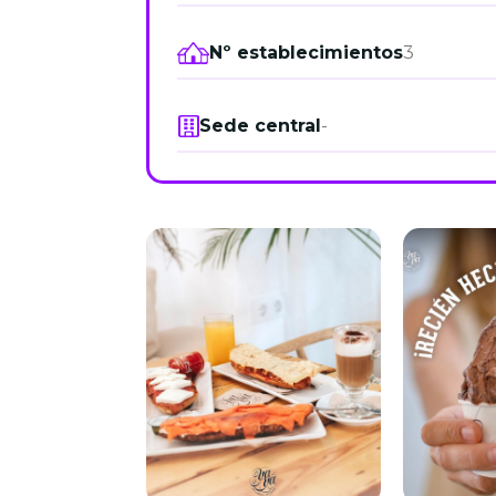
Nº establecimientos
3
Sede central
-