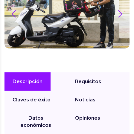
prev
next
Descripción
Requisitos
Claves de éxito
Noticias
Datos
Opiniones
económicos