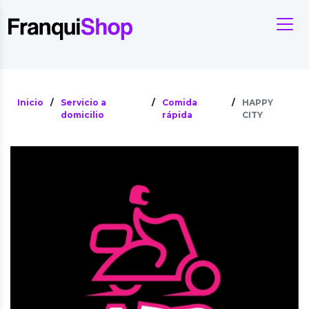
Inicio
/
Servicio a
/
Comida
/
HAPPY
domicilio
rápida
CITY