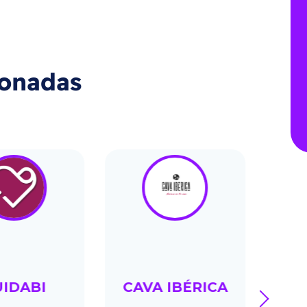
ionadas
UIDABI
CAVA IBÉRICA
BON
next