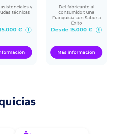
 asistenciales y
Del fabricante al
Bona
yudas técnicas
consumidor; una
más q
Franquicia con Sabor a
de cu
Éxito
may
15.000 €
Desde 15.000 €
De
nformación
Más información
Má
quicias