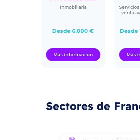
S
Inmobiliaria
Servicios
venta a
ercado
Desde 6.000 €
Desde 
30.000 €
ormación
Más información
Más i
Sectores de Fran