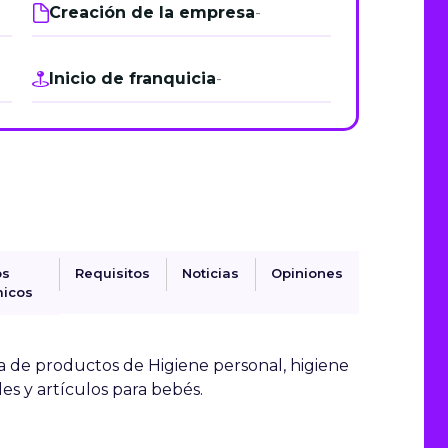
Creación de la empresa
-
de junio
Madrid 2026 2 -
08
Inicio de franquicia
-
de octubre
Castilla-La Mancha
2026 -
22 de octubre
Barcelona 2026 2 -
05 de noviembre
os
Requisitos
Noticias
Opiniones
icos
VER MÁS
a de productos de Higiene personal, higiene
es y artículos para bebés.