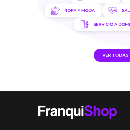
ROPA Y MODA
SA
SERVICIO A DOMI
VER TODAS 