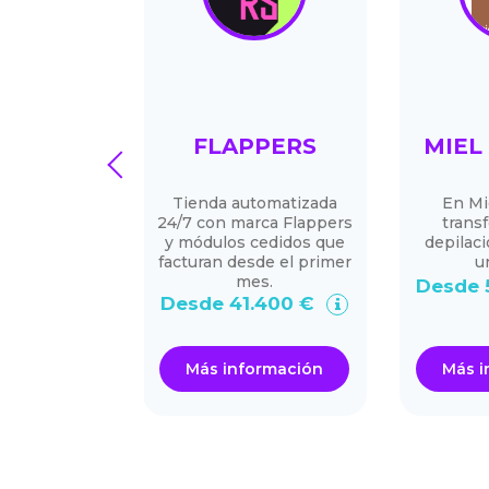
SKI
FLAPPERS
MIEL
prev
ercados
Tienda automatizada
En Mi
24/7 con marca Flappers
trans
y módulos cedidos que
depilaci
facturan desde el primer
u
mes.
50.000 €
Desde 
Desde 41.400 €
ormación
Más información
Más i