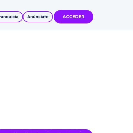
ranquicia
Anúnciate
ACCEDER
tas
olidadas
l
Autoempleo
rídico
 pueblos
invertir
articipa con
tu Marca
 MÁS