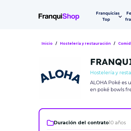
Franquicias
Fe
Top
fr
Por sector
Siguiente fer
Inicio
/
Hostelería y restauración
/
Comid
Franqui
Supermerca
FRANQU
Hostelería
Lleva tu ne
Hostelería y rest
Estética y b
ALOHA Poké es un
08-1
Vending
en poké bowls fre
Madrid 2026
08 de octu
Gimnasios
IFEMA - Pala
Municipal (Ma
Duración del contrato
10 años
España)