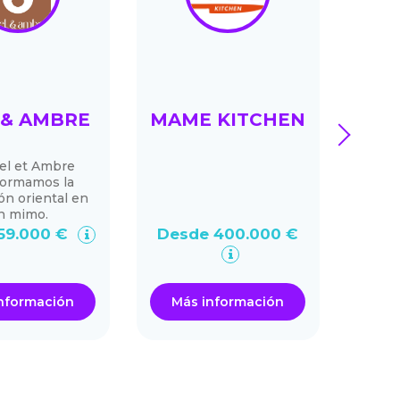
 & AMBRE
MAME KITCHEN
M
next
el et Ambre
Una 
formamos la
apr
ón oriental en
n mimo.
59.000 €
Desde 400.000 €
Desd
nformación
Más información
Má