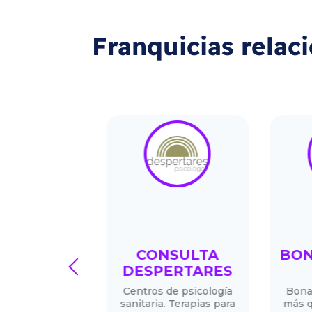
Franquicias relac
PRO®
CONSULTA
BONA
prev
DESPERTARES
eformistas.
Centros de psicología
Bonadea
mas y
sanitaria. Terapias para
más que 