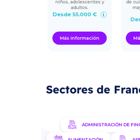
iones con la
niños, adolescentes y
de cuida
el cliente se
adultos.
mayor
ece
d
Desde 55.000 €
.000 €
Desde
ormación
Más información
Más i
Sectores de Fran
ADMINISTRACIÓN DE FIN
ALIMENTACIÓN
AS