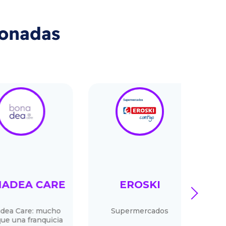
ionadas
DEA CARE
EROSKI
O
next
 Care: mucho
Supermercados
Cafe
una franquicia
espec