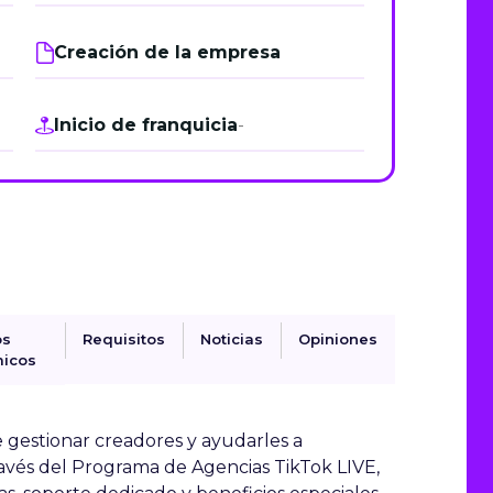
de junio
Creación de la empresa
Madrid 2026 2 -
08
de octubre
Inicio de franquicia
-
Castilla-La Mancha
2026 -
22 de octubre
Barcelona 2026 2 -
05 de noviembre
VER MÁS
os
Requisitos
Noticias
Opiniones
icos
e
gestionar creadores y ayudarles a
través del Programa de Agencias TikTok LIVE,