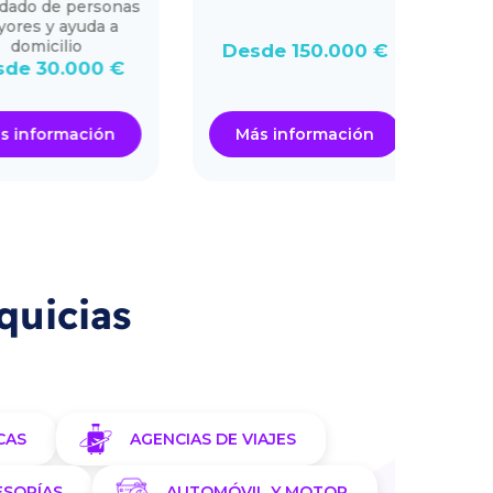
do de personas
p
es y ayuda a
omicilio
Desde 150.000 €
Desd
 30.000 €
nformación
Más información
Má
quicias
CAS
AGENCIAS DE VIAJES
ESORÍAS
AUTOMÓVIL Y MOTOR