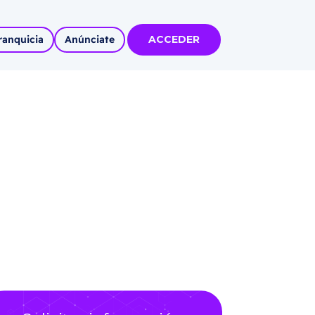
ranquicia
Anúnciate
ACCEDER
tas
olidadas
l
Autoempleo
rídico
 pueblos
invertir
articipa con
tu Marca
 MÁS