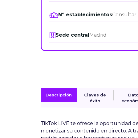
Nº establecimientos
Consultar
Sede central
Madrid
Descripción
Claves de
Dat
éxito
económ
TikTok LIVE te ofrece la oportunidad d
monetizar su contenido en directo
. A 