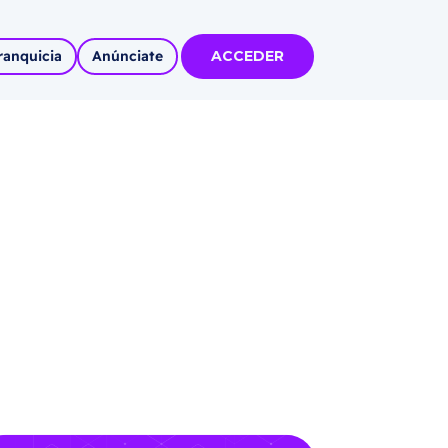
ranquicia
Anúnciate
ACCEDER
tas
olidadas
l
Autoempleo
rídico
 pueblos
invertir
articipa con
tu Marca
 MÁS