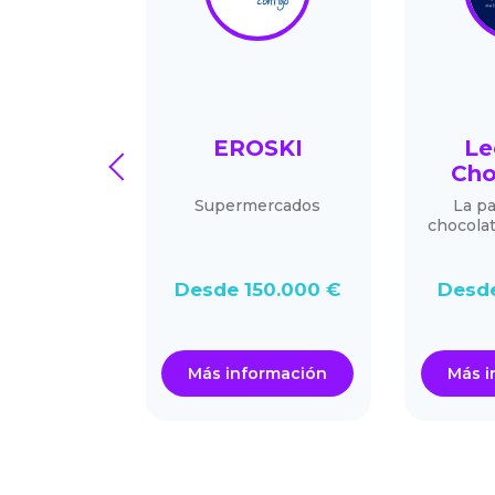
ULTA
EROSKI
Le
prev
RTARES
Cho
 psicología
Supermercados
La pa
erapias para
chocola
lescentes y
tos.
.000 €
Desde 150.000 €
Desde
ormación
Más información
Más i