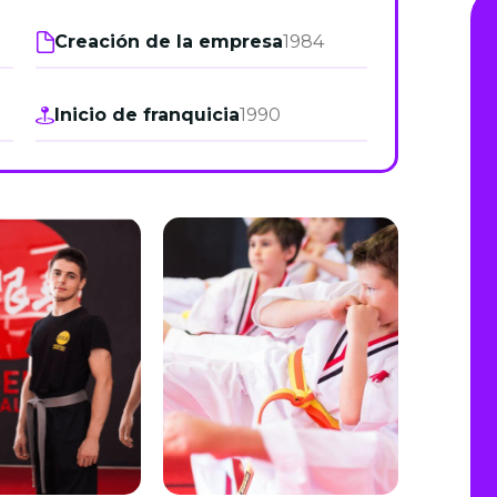
de junio
Creación de la empresa
1984
Madrid 2026 2 -
08
de octubre
Inicio de franquicia
1990
Castilla-La Mancha
2026 -
22 de octubre
Barcelona 2026 2 -
05 de noviembre
VER MÁS