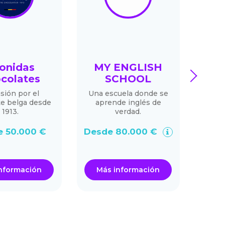
onidas
MY ENGLISH
ME
next
colates
SCHOOL
sión por el
Una escuela donde se
Tra
te belga desde
aprende inglés de
sele
1913.
verdad.
 50.000 €
Desde 80.000 €
De
nformación
Más información
Má