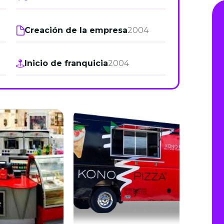
de junio
Creación de la empresa
2004
Madrid 2026 2 -
08
de octubre
Inicio de franquicia
2004
Castilla-La Mancha
2026 -
22 de octubre
Barcelona 2026 2 -
05 de noviembre
VER MÁS