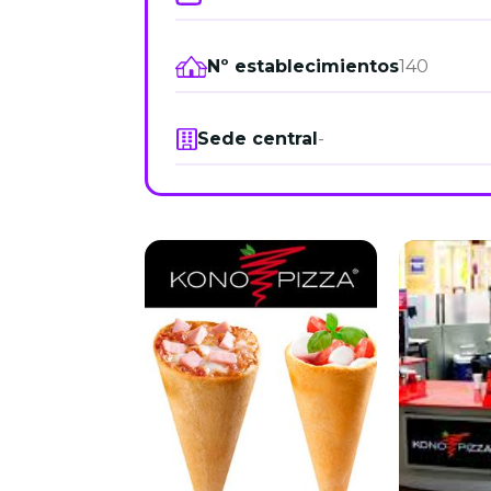
Nº establecimientos
140
Sede central
-