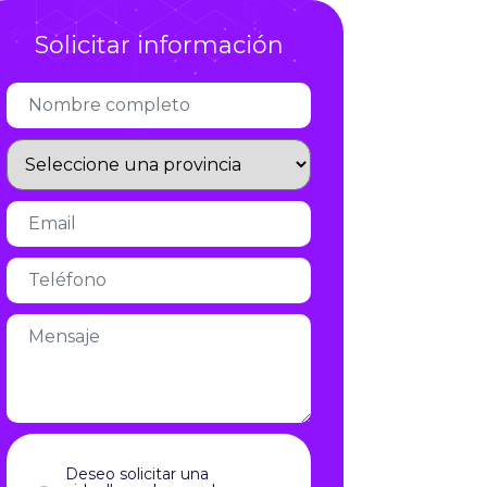
Infórmate
Solicitar información
Deseo solicitar una