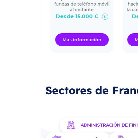
fundas de teléfono móvil
haciendo
al instante
la compra
00.000 €
Desde 15.000 €
Desde
ormación
Más información
Más i
Sectores de Fran
ADMINISTRACIÓN DE FIN