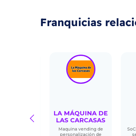
Franquicias relac
ITCHEN
LA MÁQUINA DE
SO
prev
LAS CARCASAS
CO
Maquina vending de
SoCoo'c 
personalización de
sector