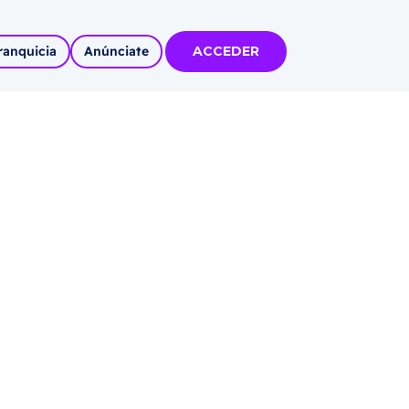
ranquicia
Anúnciate
ACCEDER
tas
olidadas
l
Autoempleo
rídico
 pueblos
invertir
articipa con
tu Marca
 MÁS