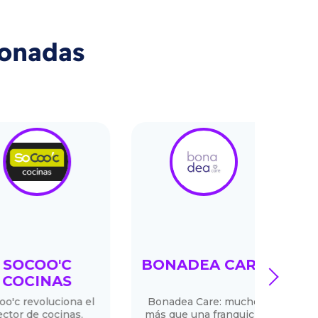
ionadas
COO'C
BONADEA CARE
C
next
CINAS
revoluciona el
Bonadea Care: mucho
S
 de cocinas,
más que una franquicia