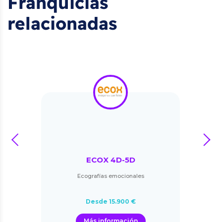
Franquicias
relacionadas
prev
next
ECOX 4D-5D
Ecografías emocionales
Desde 15.900 €
Más información