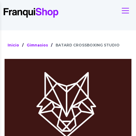
Inicio
/
Gimnasios
/
BATARD CROSSBOXING STUDIO