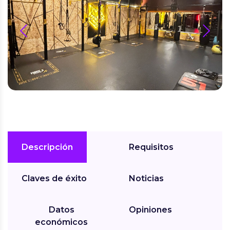
prev
next
Descripción
Requisitos
Claves de éxito
Noticias
Datos
Opiniones
económicos