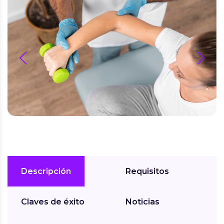
prev
next
Descripción
Requisitos
Claves de éxito
Noticias