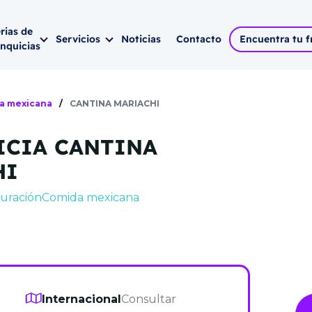
rias de
Servicios
Noticias
Contacto
Encuentra tu f
anquicias
ia
Todas las ferias
Por categoría
Consultoría
a mexicana
/
CANTINA MARIACHI
cia tu negocio
dos
Madrid 2026 -
19 de
Franquicias Bara
Expansión
febrero
ICIA CANTINA
Franquicias Cons
Marketing digita
Barcelona 2026 -
19
gocio al siguiente nivel
HI
elleza
de marzo
Franquicias de 
Asesoramiento ju
auración
Comida mexicana
0-2026
Málaga 2026 -
16 de
Franquicias para
a
 2 --
abril
bre
Franquicias para 
P
Sevilla 2026 -
06 de
cio
mayo
drid -
VER MÁS
VER
Internacional
Consultar
Valencia 2026 -
11