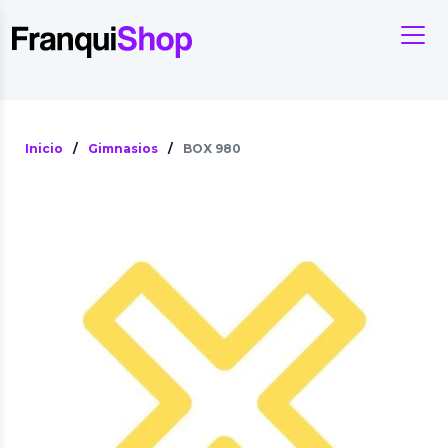
Inicio
/
Gimnasios
/
BOX 980