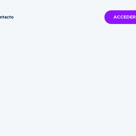
ntacto
ACCEDER
ia
Todas las ferias
Miami 2026 -
2026
de noviembre
P
VER MÁS
6-11-05
--
CY,
Miami -