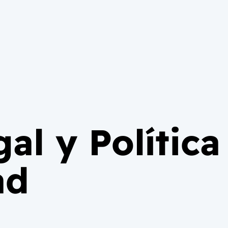
al y Política
ad