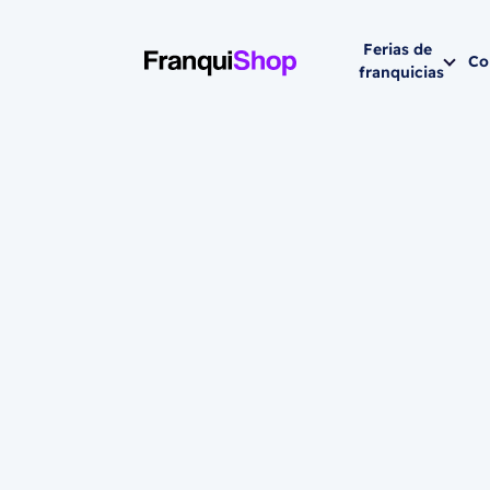
Ferias de
Co
franquicias
Siguiente fer
202
Miami 2026 
2026 de
noviembre
HYATT REGEN
Brickell Ave (