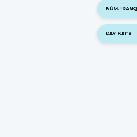
NÚM.FRANQ
PAY BACK