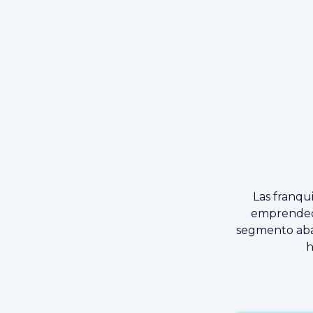
Las franqu
emprendedo
segmento abar
h