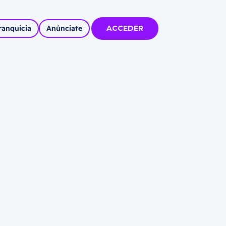
ranquicia
Anúnciate
ACCEDER
tas
olidadas
l
Autoempleo
rídico
 pueblos
invertir
articipa con
tu Marca
 MÁS