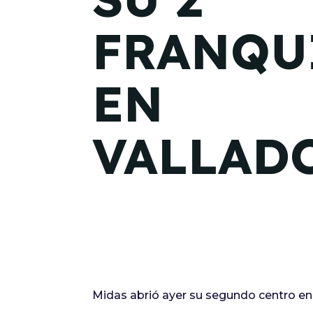
FRANQU
EN
VALLAD
Midas abrió ayer su segundo centro en 