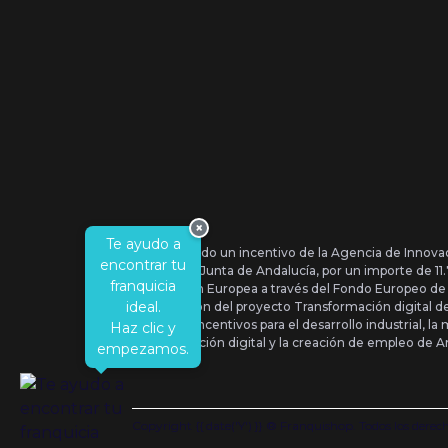
×
Te ayudo a
Se ha recibido un incentivo de la Agencia de Innova
encontrar tu
IDEA, de la Junta de Andalucía, por un importe de 1
franquicia
por la Unión Europea a través del Fondo Europeo de
ideal.
la realización del proyecto Transformación digital 
Orden de Incentivos para el desarrollo industrial, la 
Haz clic y
transformación digital y la creación de empleo de A
empezamos.
Copyright {{ date('Y') }} ® Franquishop. Todos los derec