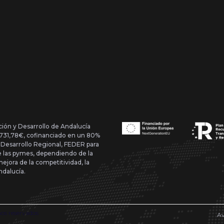
ción y Desarrollo de Andalucía
1.731,78€, cofinanciado en un 80%
 Desarrollo Regional, FEDER para
de las pymes, dependiendo de la
mejora de la competitividad, la
ndalucía.
hos reservados
Av