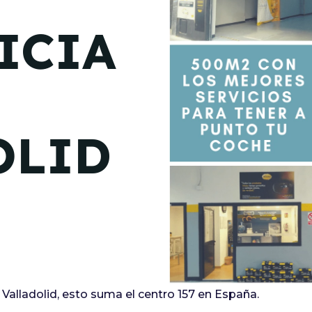
de junio
ICIA
Madrid 2026 2 -
08
de octubre
Castilla-La Mancha
2026 -
22 de octubre
OLID
Barcelona 2026 2 -
05 de noviembre
VER MÁS
Valladolid, esto suma el centro 157 en España.