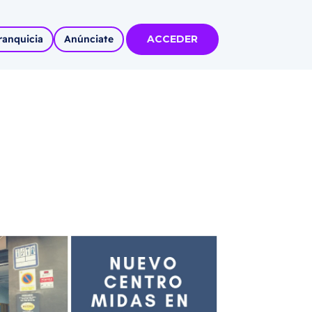
ranquicia
Anúnciate
ACCEDER
tas
olidadas
l
Autoempleo
rídico
 pueblos
invertir
articipa con
tu Marca
 MÁS