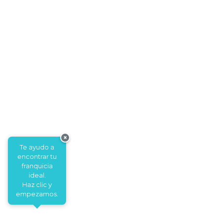
×
Te ayudo a
encontrar tu
franquicia
ideal.
Haz clic y
empezamos.