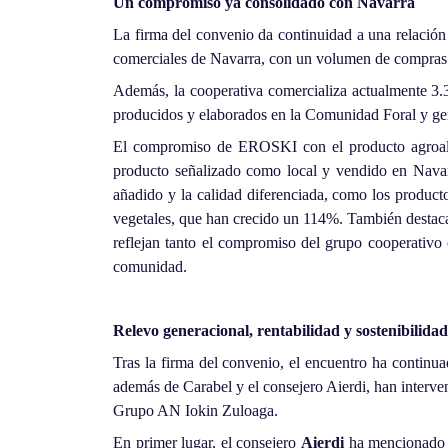
Un compromiso ya consolidado con Navarra
La firma del convenio da continuidad a una relación
comerciales de Navarra, con un volumen de compras q
Además, la cooperativa comercializa actualmente 3.3
producidos y elaborados en la Comunidad Foral y gen
El compromiso de EROSKI con el producto agroalime
producto señalizado como local y vendido en Navarr
añadido y la calidad diferenciada, como los produc
vegetales, que han crecido un 114%. También destaca
reflejan tanto el compromiso del grupo cooperativo 
comunidad.
Relevo generacional, rentabilidad y sostenibilida
Tras la firma del convenio, el encuentro ha continuad
además de Carabel y el consejero Aierdi, han interve
Grupo AN Iokin Zuloaga.
En primer lugar, el consejero
Aierdi
ha mencionado a