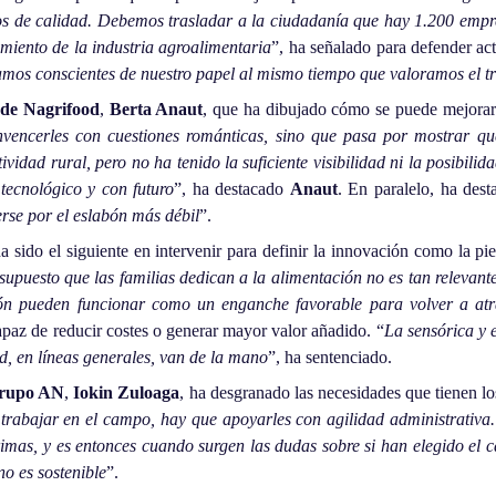
os de calidad. Debemos trasladar a la ciudadanía que hay 1.200 empre
imiento de la industria agroalimentaria
”, ha señalado para defender ac
mos conscientes de nuestro papel al mismo tiempo que valoramos el t
 de Nagrifood
,
Berta Anaut
, que ha dibujado cómo se puede mejorar 
encerles con cuestiones románticas, sino que pasa por mostrar qu
ividad rural, pero no ha tenido la suficiente visibilidad ni la posibil
tecnológico y con futuro
”, ha destacado
Anaut
. En paralelo, ha dest
se por el eslabón más débil
”.
ha sido el siguiente en intervenir para definir la innovación como la pi
upuesto que las familias dedican a la alimentación no es tan relevan
ción pueden funcionar como un enganche favorable para volver a atr
paz de reducir costes o generar mayor valor añadido. “
La sensórica y 
ad, en líneas generales, van de la mano
”, ha sentenciado.
 Grupo AN
,
Iokin Zuloaga
, ha desgranado las necesidades que tienen lo
trabajar en el campo, hay que apoyarles con agilidad administrativa
rimas, y es entonces cuando surgen las dudas sobre si han elegido el 
 no es sostenible
”.