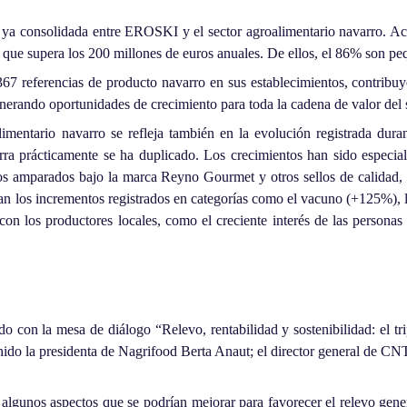
 ya consolidada entre EROSKI y el sector agroalimentario navarro. Ac
ue supera los 200 millones de euros anuales. De ellos, el 86% son pe
67 referencias de producto navarro en sus establecimientos, contribu
erando oportunidades de crecimiento para toda la cadena de valor del s
ntario navarro se refleja también en la evolución registrada duran
a prácticamente se ha duplicado. Los crecimientos han sido especialm
tos amparados bajo la marca Reyno Gourmet y otros sellos de calidad
n los incrementos registrados en categorías como el vacuno (+125%), 
con los productores locales, como el creciente interés de las persona
d
o con la mesa de diálogo “Relevo, rentabilidad y sostenibilidad: el tri
nido la presidenta de Nagrifood Berta Anaut; el director general de CNT
lgunos aspectos que se podrían mejorar para favorecer el relevo gener