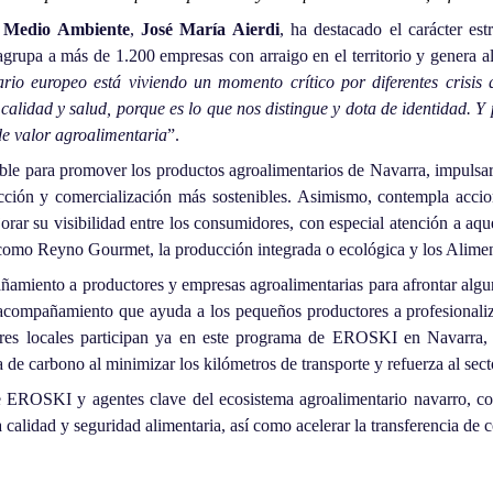
y Medio Ambiente
,
José María Aierdi
, ha destacado el carácter est
agrupa a más de 1.200 empresas con arraigo en el territorio y genera 
io europeo está viviendo un momento crítico por diferentes crisis 
alidad y salud, porque es lo que nos distingue y dota de identidad. Y p
de valor agroalimentaria
”.
le para promover los productos agroalimentarios de Navarra, impulsar l
ión y comercialización más sostenibles. Asimismo, contempla accione
r su visibilidad entre los consumidores, con especial atención a aque
l –como Reyno Gourmet, la producción integrada o ecológica y los Alime
amiento a productores y empresas agroalimentarias para afrontar algun
acompañamiento que ayuda a los pequeños productores a profesionaliz
ores locales participan ya en este programa de EROSKI en Navarra,
a de carbono al minimizar los kilómetros de transporte y refuerza al sect
re EROSKI y agentes clave del ecosistema agroalimentario navarro, c
 calidad y seguridad alimentaria, así como acelerar la transferencia de 