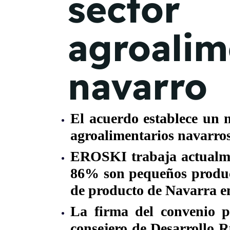
sector
agroalim
navarro
El acue­­rdo establece u
agroalimentarios navarros,
EROSKI trabaja actualmen
86% son pequeños product
de producto de Navarra en
La firma del convenio
consejero de Desarrollo 