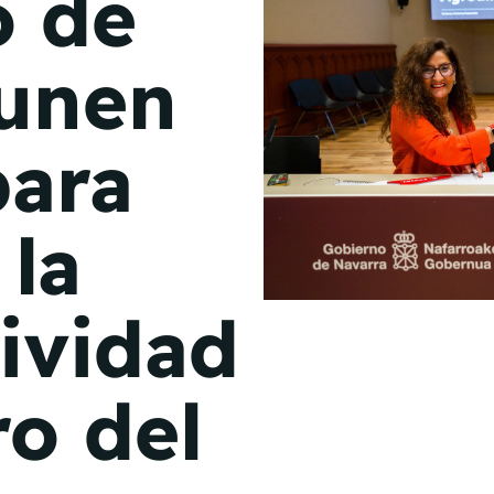
o de
de junio
 unen
Madrid 2026 2 -
08
de octubre
para
Castilla-La Mancha
2026 -
22 de octubre
 la
Barcelona 2026 2 -
05 de noviembre
ividad
VER MÁS
ro del