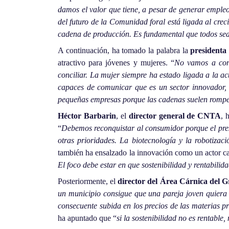
damos el valor que tiene, a pesar de generar emple
del futuro de la Comunidad foral está ligada al crec
cadena de producción. Es fundamental que todos sea
A continuación, ha tomado la palabra la
presidenta
atractivo para jóvenes y mujeres. “
No vamos a conv
conciliar. La mujer siempre ha estado ligada a la act
capaces de comunicar que es un sector innovador, 
pequeñas empresas porque las cadenas suelen romper
Héctor Barbarin
, el
director general de CNTA
, 
“
Debemos reconquistar al consumidor porque el pres
otras prioridades. La biotecnología y la robotiza
también ha ensalzado la innovación como un actor ca
El foco debe estar en que sostenibilidad y rentabilid
Posteriormente, el
director del Área Cárnica del
un municipio consigue que una pareja joven quiera 
consecuente subida en los precios de las materias p
ha apuntado que “
si la sostenibilidad no es rentable,