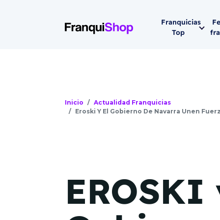
Franquicias
Fe
Top
fr
Por sector
Siguiente fer
Franqui
Supermerca
Hostelería
Inicio
Actualidad Franquicias
Eroski Y El Gobierno De Navarra Unen Fuerz
Lleva tu ne
Estética y b
08-1
Vending
Madrid 2026
08 de octu
Gimnasios
EROSKI y
IFEMA - Pala
Municipal (Ma
España)