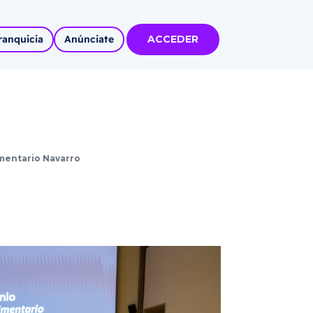
ranquicia
Anúnciate
ACCEDER
tas
olidadas
l
imentario Navarro
Autoempleo
rídico
 pueblos
invertir
articipa con
tu Marca
 MÁS