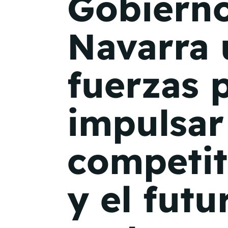
Gobiern
Navarra
fuerzas 
impulsar
competit
y el futu