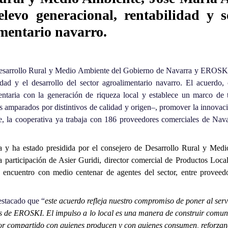
levo generacional, rentabilidad y so
imentario navarro.
esarrollo Rural y Medio Ambiente del Gobierno de Navarra y
EROSK
idad y el desarrollo del sector agroalimentario navarro. El acuerdo
ntaria con la generación de riqueza local y establece un marco de t
s amparados por distintivos de calidad y origen–, promover la innovació
e, la cooperativa ya trabaja con 186 proveedores comerciales de Na
a y ha estado presidida por el consejero de Desarrollo Rural y Med
rticipación de Asier Guridi, director comercial de Productos Locales
ncuentro con medio centenar de agentes del sector, entre proveedore
estacado que “
este acuerdo refleja nuestro compromiso de poner al servi
os de EROSKI. El impulso a lo local es una manera de construir comun
r compartido con quienes producen y con quienes consumen, reforzand