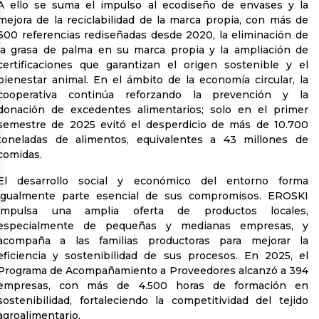
A ello se suma el impulso al ecodiseño de envases y la
mejora de la reciclabilidad de la marca propia, con más de
600 referencias rediseñadas desde 2020, la eliminación de
la grasa de palma en su marca propia y la ampliación de
certificaciones que garantizan el origen sostenible y el
bienestar animal. En el ámbito de la economía circular, la
cooperativa continúa reforzando la prevención y la
donación de excedentes alimentarios; solo en el primer
semestre de 2025 evitó el desperdicio de más de 10.700
toneladas de alimentos, equivalentes a 43 millones de
comidas.
El desarrollo social y económico del entorno forma
igualmente parte esencial de sus compromisos. EROSKI
impulsa una amplia oferta de productos locales,
especialmente de pequeñas y medianas empresas, y
acompaña a las familias productoras para mejorar la
eficiencia y sostenibilidad de sus procesos. En 2025, el
Programa de Acompañamiento a Proveedores alcanzó a 394
empresas, con más de 4.500 horas de formación en
sostenibilidad, fortaleciendo la competitividad del tejido
agroalimentario.