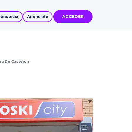
ranquicia
Anúnciate
ACCEDER
tas
olidadas
ra De Castejon
l
Autoempleo
rídico
 pueblos
invertir
articipa con
tu Marca
 MÁS