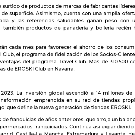
surtido de productos de marcas de fabricantes líderes
e superficie. Asimismo, cuenta con una amplia ofert
rada y las referencias saludables ganan peso con
ce también productos de panadería y bollería recién
rán cada mes para favorecer el ahorro de los consumi
lub, el programa de fidelización de los Socios-Client
ventajas del programa Travel Club. Más de 310.500 c
ajas de EROSKI Club en Navarra.
 2023. La inversión global ascendió a 14 millones d
transformación emprendida en su red de tiendas propi
go’ que define la nueva generación de tiendas EROSKI.
de franquicias de años anteriores, que arroja un balan
supermercados franquiciados. Continúa así expandiendo 
Madrid, Castilla-La Mancha, Extremadura y Levante, de