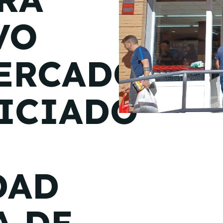
de junio
VO
Madrid 2026 2 -
08
de octubre
ERCADO
Castilla-La Mancha
2026 -
22 de octubre
ICIADO
Barcelona 2026 2 -
05 de noviembre
VER MÁS
DAD