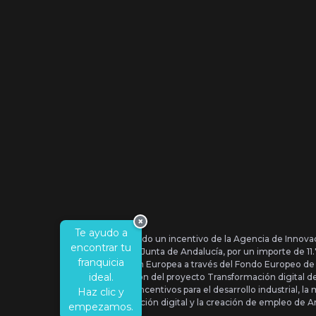
×
Te ayudo a
Se ha recibido un incentivo de la Agencia de Innova
encontrar tu
IDEA, de la Junta de Andalucía, por un importe de 1
franquicia
por la Unión Europea a través del Fondo Europeo de
ideal.
la realización del proyecto Transformación digital 
Orden de Incentivos para el desarrollo industrial, la 
Haz clic y
transformación digital y la creación de empleo de A
empezamos.