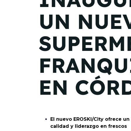
UN NUE
SUPERM
FRANQU
EN CÓR
El nuevo EROSKI/City ofrece un
calidad y liderazgo en frescos