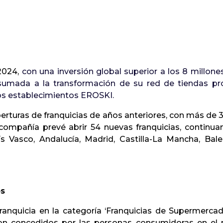
 2024,
con una inversión global superior a los 8 millon
 sumada a la transformación de su red de tiendas pro
los establecimientos EROSKI.
rturas de franquicias de años anteriores, con más de 
la compañía prevé abrir 54 nuevas franquicias, continu
s Vasco, Andalucía, Madrid, Castilla-La Mancha, Balea
os
ranquicia en la categoría ‘Franquicias de Supermerca
son concedidos por las personas consumidoras en e