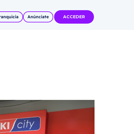
ranquicia
Anúnciate
ACCEDER
tas
olidadas
l
Autoempleo
rídico
 pueblos
invertir
articipa con
tu Marca
 MÁS