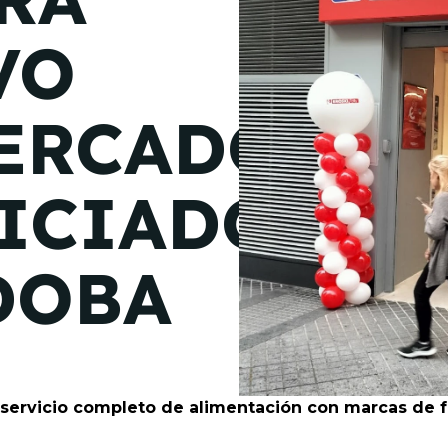
de junio
VO
Madrid 2026 2 -
08
de octubre
ERCADO
Castilla-La Mancha
2026 -
22 de octubre
ICIADO
Barcelona 2026 2 -
05 de noviembre
DOBA
VER MÁS
 servicio completo de alimentación con marcas de f