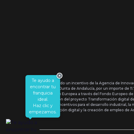
×
Te ayudo a
Se ha recibido un incentivo de la Agencia de Innova
encontrar tu
IDEA, de la Junta de Andalucía, por un importe de 1
franquicia
por la Unión Europea a través del Fondo Europeo de
ideal.
la realización del proyecto Transformación digital 
Orden de Incentivos para el desarrollo industrial, la 
Haz clic y
transformación digital y la creación de empleo de A
empezamos.