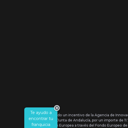
×
Te ayudo a
Se ha recibido un incentivo de la Agencia de Innova
encontrar tu
IDEA, de la Junta de Andalucía, por un importe de 1
franquicia
por la Unión Europea a través del Fondo Europeo de