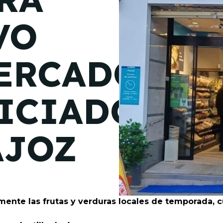
de junio
VO
Madrid 2026 2 -
08
de octubre
ERCADO
Castilla-La Mancha
2026 -
22 de octubre
ICIADO
Barcelona 2026 2 -
05 de noviembre
AJOZ
VER MÁS
mente las frutas y verduras locales de temporada, c