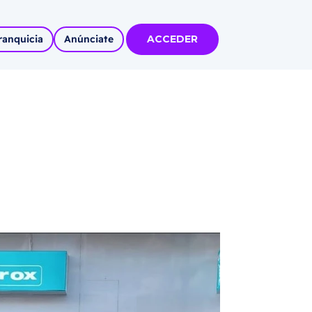
ranquicia
Anúnciate
ACCEDER
tas
olidadas
l
Autoempleo
rídico
 pueblos
invertir
articipa con
tu Marca
 MÁS